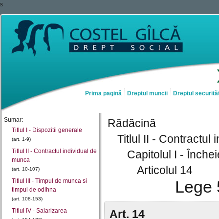
s
Prima pagină
Dreptul muncii
Dreptul securităț
Sumar:
Rădăcină
Titlul I - Dispozitii generale
Titlul II - Contractu
(art. 1-9)
Titlul II - Contractul individual de
Capitolul I - Înch
munca
Articolul 14
(art. 10-107)
Titlul III - Timpul de munca si
Lege 
timpul de odihna
(art. 108-153)
Titlul IV - Salarizarea
Art. 14