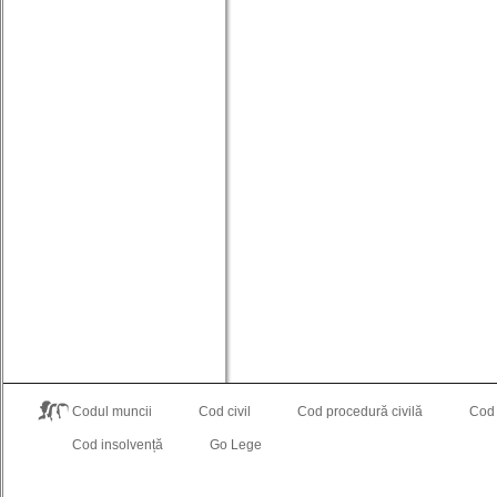
Codul muncii
Cod civil
Cod procedură civilă
Cod
Cod insolvență
Go Lege