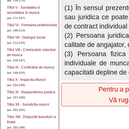
(art. 154-170)
(1) În sensul prezent
Titlul V - Sanatatea si
securitatea în munca
sau juridica ce poate
(art. 171-187)
de contract individua
Titlul VI - Formarea profesionala
(art. 188-213)
(2) Persoana juridic
Titlul VII - Dialogul social
calitate de angajator, 
(art. 214-235)
Titlul VIII - Contractele colective
(3) Persoana fizica
de munca
(art. 236-247)
individuale de munca
Titlul IX - Conflictele de munca
capacitatii depline de 
(art. 248-253)
Titlul X - Inspectia Muncii
(art. 254-256)
Pentru a p
Titlul XI - Raspunderea juridica
(art. 257-280)
Vă rug
Titlul XII - Jurisdictia muncii
(art. 281-291)
Titlul XIII - Dispozitii tranzitorii si
finale
(art. 292-298)