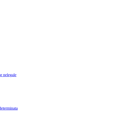
or nelegale
determinata