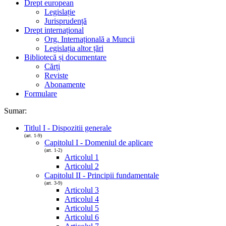
Drept european
Legislație
Jurisprudență
Drept internațional
Org. Internațională a Muncii
Legislația altor țări
Bibliotecă și documentare
Cărți
Reviste
Abonamente
Formulare
Sumar:
Titlul I - Dispozitii generale
(art. 1-9)
Capitolul I - Domeniul de aplicare
(art. 1-2)
Articolul 1
Articolul 2
Capitolul II - Principii fundamentale
(art. 3-9)
Articolul 3
Articolul 4
Articolul 5
Articolul 6