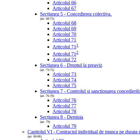
Articolul 66
Articolul 67
Secțiunea 5 - Concedierea colectiva.
(art. 68-72)
Articolul 68
Articolul 69
Articolul 70
Articolul 71
1
Articolul 71
2
Articolul 71
Articolul 72
Secțiunea 6 - Dreptul la preaviz
(art. 73-75)
Articolul 73
Articolul 74
Articolul 75
Secțiunea 7 - Controlul si sanctionarea concedieril
(art. 76-78)
Articolul 76
Articolul 77
Articolul 78
Secțiunea 8 - Demisia
(art. 79)
Articolul 79
Capitolul VI - Contractul individual de munca pe durata 
(art. 80-86)