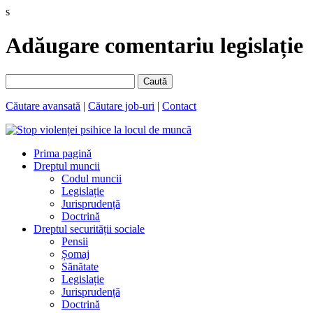
s
Adăugare comentariu legislație
Caută
Căutare avansată
|
Căutare job-uri
|
Contact
Prima pagină
Dreptul muncii
Codul muncii
Legislație
Jurisprudență
Doctrină
Dreptul securității sociale
Pensii
Șomaj
Sănătate
Legislație
Jurisprudență
Doctrină