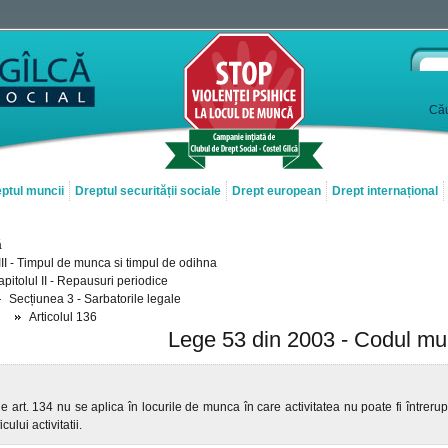
Cău
ptul muncii
Dreptul securității sociale
Drept european
Drept internațional
ă
 III - Timpul de munca si timpul de odihna
pitolul II - Repausuri periodice
Secțiunea 3 - Sarbatorile legale
Articolul 136
Lege 53 din 2003 - Codul mu
e art. 134 nu se aplica în locurile de munca în care activitatea nu poate fi întreru
cului activitatii.