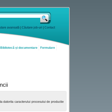
tare avansată
|
Căutare job-uri
|
Contact
Bibliotecă și documentare
Formulare
ncii
pta datorita caracterului procesului de productie