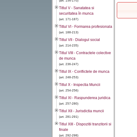
(art. 154-170)
Titlul V - Sanatatea si
securitatea în munca
(art. 171-187)
Titlul VI - Formarea profesionala
(art. 188-213)
Titlul VII - Dialogul social
(art. 214-235)
Titlul VIII - Contractele colective
de munca
(art. 236-247)
Titlul IX - Conflictele de munca
(art. 248-253)
Titlul X - Inspectia Muncii
(art. 254-256)
Titlul XI - Raspunderea juridica
(art. 257-280)
Titlul XII - Jurisdictia muncii
(art. 281-291)
Titlul XIII - Dispozitii tranzitorii si
finale
(art. 292-298)