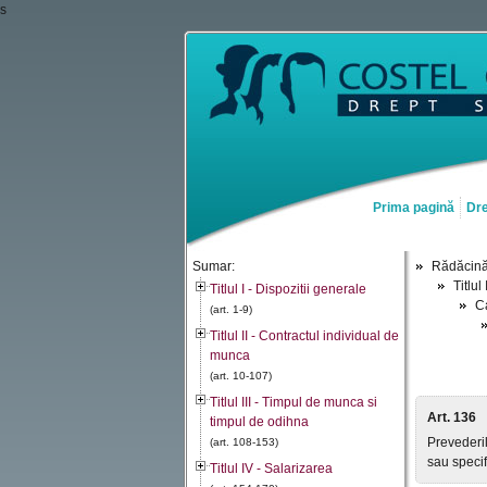
s
Prima pagină
Dre
Sumar:
Rădăcin
Titlul
Titlul I - Dispozitii generale
Ca
(art. 1-9)
Titlul II - Contractul individual de
munca
(art. 10-107)
Titlul III - Timpul de munca si
Art. 136
timpul de odihna
Prevederil
(art. 108-153)
sau specifi
Titlul IV - Salarizarea