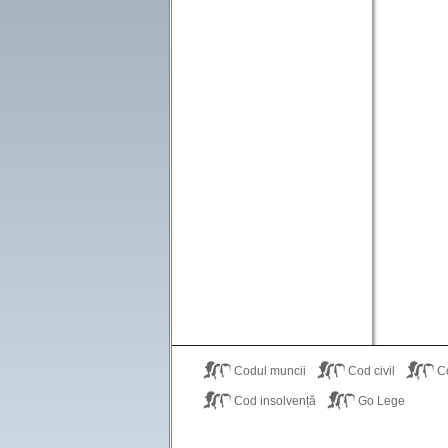
Codul muncii
Cod civil
C
Cod insolvență
Go Lege