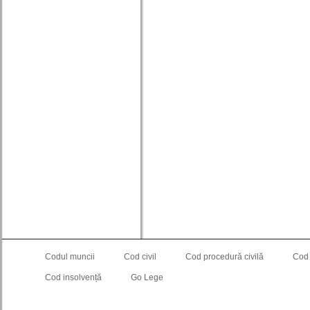
Codul muncii
Cod civil
Cod procedură civilă
Cod
Cod insolvență
Go Lege