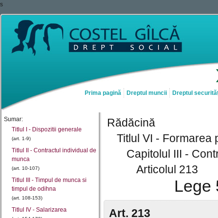
s
Prima pagină
Dreptul muncii
Dreptul securităț
Sumar:
Rădăcină
Titlul I - Dispozitii generale
Titlul VI - Formarea
(art. 1-9)
Titlul II - Contractul individual de
Capitolul III - Con
munca
Articolul 213
(art. 10-107)
Titlul III - Timpul de munca si
Lege 
timpul de odihna
(art. 108-153)
Titlul IV - Salarizarea
Art. 213