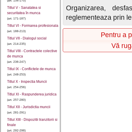
(art. 154-170)
Organizarea, desfas
Titlul V - Sanatatea si
securitatea în munca
reglementeaza prin le
(art. 171-187)
Titlul VI - Formarea profesionala
(art. 188-213)
Pentru a p
Titlul VII - Dialogul social
Vă rug
(art. 214-235)
Titlul VIII - Contractele colective
de munca
(art. 236-247)
Titlul IX - Conflictele de munca
(art. 248-253)
Titlul X - Inspectia Muncii
(art. 254-256)
Titlul XI - Raspunderea juridica
(art. 257-280)
Titlul XII - Jurisdictia muncii
(art. 281-291)
Titlul XIII - Dispozitii tranzitorii si
finale
(art. 292-298)