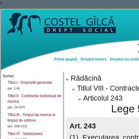
s
Prima pagină
Dreptul muncii
Dreptul securităț
Sumar:
Rădăcină
Titlul I - Dispozitii generale
Titlul VIII - Contra
(art. 1-9)
Titlul II - Contractul individual de
Articolul 243
munca
Lege 
(art. 10-107)
Titlul III - Timpul de munca si
timpul de odihna
Art. 243
(art. 108-153)
Titlul IV - Salarizarea
(1) Executarea contr