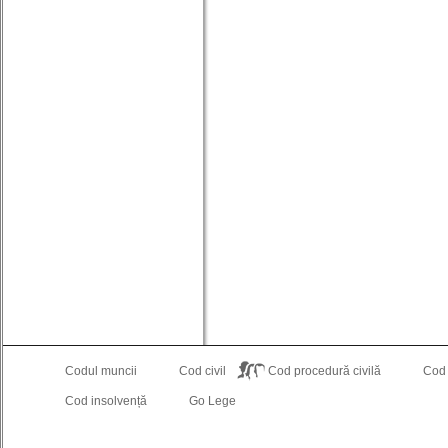
Codul muncii
Cod civil
Cod procedură civilă
Cod
Cod insolvență
Go Lege