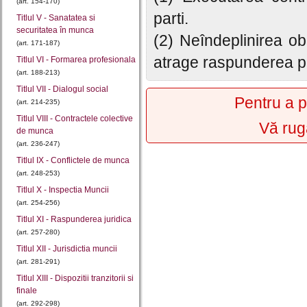
(art. 154-170)
parti.
Titlul V - Sanatatea si
securitatea în munca
(2) Neîndeplinirea ob
(art. 171-187)
atrage raspunderea pa
Titlul VI - Formarea profesionala
(art. 188-213)
Titlul VII - Dialogul social
Pentru a p
(art. 214-235)
Titlul VIII - Contractele colective
Vă rug
de munca
(art. 236-247)
Titlul IX - Conflictele de munca
(art. 248-253)
Titlul X - Inspectia Muncii
(art. 254-256)
Titlul XI - Raspunderea juridica
(art. 257-280)
Titlul XII - Jurisdictia muncii
(art. 281-291)
Titlul XIII - Dispozitii tranzitorii si
finale
(art. 292-298)