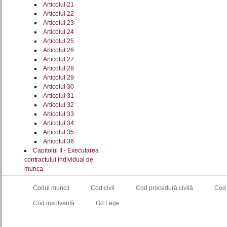
Articolul 21
Articolul 22
Articolul 23
Articolul 24
Articolul 25
Articolul 26
Articolul 27
Articolul 28
Articolul 29
Articolul 30
Articolul 31
Articolul 32
Articolul 33
Articolul 34
Articolul 35
Articolul 36
Capitolul II - Executarea
contractului individual de
munca
(art. 37-40)
Articolul 37
Codul muncii
Cod civil
Cod procedură civilă
Cod
Articolul 38
Cod insolvență
Go Lege
Articolul 39
Articolul 40
Capitolul III -