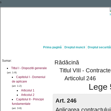
s
Prima pagină
Dreptul muncii
Dreptul securităț
Sumar:
Rădăcină
Titlul I - Dispozitii generale
Titlul VIII - Contrac
(art. 1-9)
Articolul 246
Capitolul I - Domeniul
de aplicare
Lege 
(art. 1-2)
Articolul 1
Articolul 2
Art. 246
Capitolul II - Principii
fundamentale
Aplicarea contractulu
(art. 3-9)