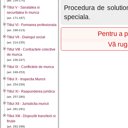
(art. 154-170)
Procedura de solution
Titlul V - Sanatatea si
securitatea în munca
speciala.
(art. 171-187)
Titlul VI - Formarea profesionala
(art. 188-213)
Pentru a p
Titlul VII - Dialogul social
Vă rug
(art. 214-235)
Titlul VIII - Contractele colective
de munca
(art. 236-247)
Titlul IX - Conflictele de munca
(art. 248-253)
Titlul X - Inspectia Muncii
(art. 254-256)
Titlul XI - Raspunderea juridica
(art. 257-280)
Titlul XII - Jurisdictia muncii
(art. 281-291)
Titlul XIII - Dispozitii tranzitorii si
finale
(art. 292-298)