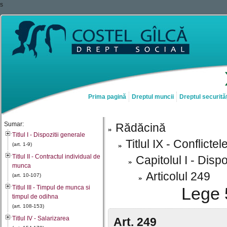
s
Prima pagină
Dreptul muncii
Dreptul securităț
Sumar:
Rădăcină
Titlul I - Dispozitii generale
Titlul IX - Conflict
(art. 1-9)
Titlul II - Contractul individual de
Capitolul I - Dispo
munca
Articolul 249
(art. 10-107)
Titlul III - Timpul de munca si
Lege 
timpul de odihna
(art. 108-153)
Titlul IV - Salarizarea
Art. 249