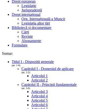
Drept european
Legislație
Jurisprudență
Drept internațional
Org. Internațională a Muncii
Legislația altor țări
Bibliotecă și documentare
Cărți
Reviste
Abonamente
Formulare
Sumar:
Titlul I - Dispozitii generale
(art. 1-9)
Capitolul I - Domeniul de aplicare
(art. 1-2)
Articolul 1
Articolul 2
Capitolul II - Principii fundamentale
(art. 3-9)
Articolul 3
Articolul 4
Articolul 5
Articolul 6