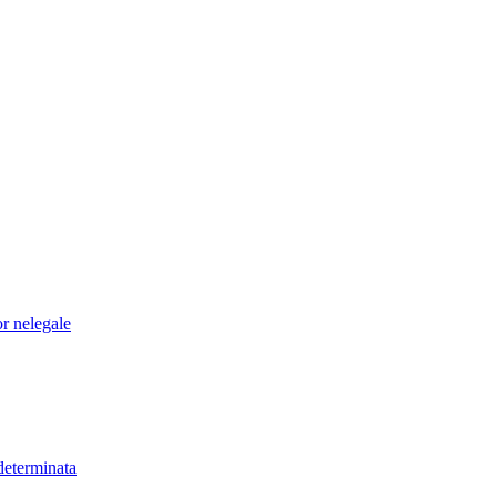
or nelegale
determinata