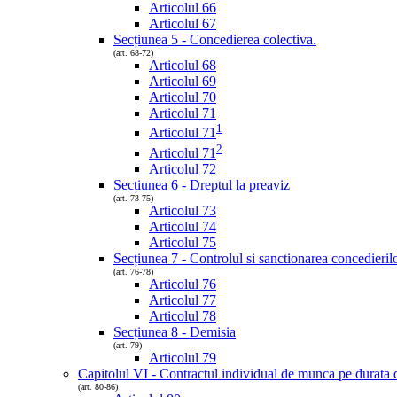
Articolul 66
Articolul 67
Secțiunea 5 - Concedierea colectiva.
(art. 68-72)
Articolul 68
Articolul 69
Articolul 70
Articolul 71
1
Articolul 71
2
Articolul 71
Articolul 72
Secțiunea 6 - Dreptul la preaviz
(art. 73-75)
Articolul 73
Articolul 74
Articolul 75
Secțiunea 7 - Controlul si sanctionarea concedieril
(art. 76-78)
Articolul 76
Articolul 77
Articolul 78
Secțiunea 8 - Demisia
(art. 79)
Articolul 79
Capitolul VI - Contractul individual de munca pe durata 
(art. 80-86)