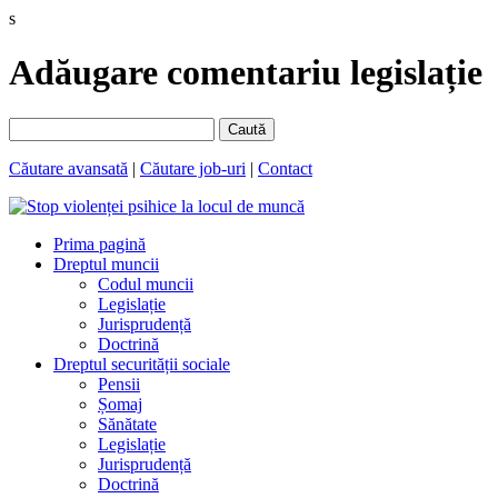
s
Adăugare comentariu legislație
Caută
Căutare avansată
|
Căutare job-uri
|
Contact
Prima pagină
Dreptul muncii
Codul muncii
Legislație
Jurisprudență
Doctrină
Dreptul securității sociale
Pensii
Șomaj
Sănătate
Legislație
Jurisprudență
Doctrină