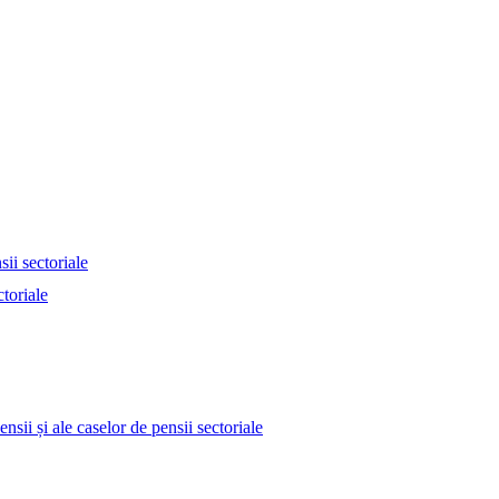
ii sectoriale
toriale
nsii și ale caselor de pensii sectoriale