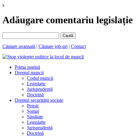
s
Adăugare comentariu legislație
Caută
Căutare avansată
|
Căutare job-uri
|
Contact
Prima pagină
Dreptul muncii
Codul muncii
Legislație
Jurisprudență
Doctrină
Dreptul securității sociale
Pensii
Șomaj
Sănătate
Legislație
Jurisprudență
Doctrină