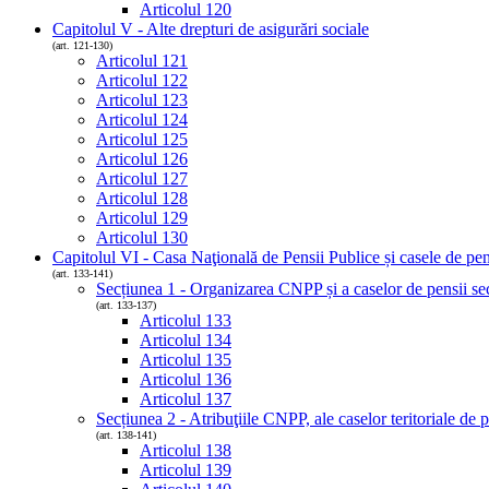
Articolul 120
Capitolul V - Alte drepturi de asigurări sociale
(art. 121-130)
Articolul 121
Articolul 122
Articolul 123
Articolul 124
Articolul 125
Articolul 126
Articolul 127
Articolul 128
Articolul 129
Articolul 130
Capitolul VI - Casa Naţională de Pensii Publice și casele de pens
(art. 133-141)
Secțiunea 1 - Organizarea CNPP și a caselor de pensii sec
(art. 133-137)
Articolul 133
Articolul 134
Articolul 135
Articolul 136
Articolul 137
Secțiunea 2 - Atribuţiile CNPP, ale caselor teritoriale de pe
(art. 138-141)
Articolul 138
Articolul 139