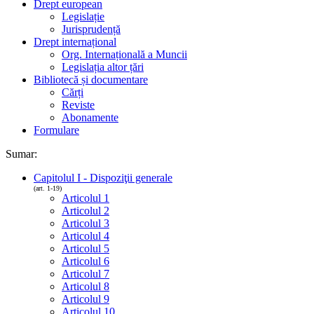
Drept european
Legislație
Jurisprudență
Drept internațional
Org. Internațională a Muncii
Legislația altor țări
Bibliotecă și documentare
Cărți
Reviste
Abonamente
Formulare
Sumar:
Capitolul I - Dispoziţii generale
(art. 1-19)
Articolul 1
Articolul 2
Articolul 3
Articolul 4
Articolul 5
Articolul 6
Articolul 7
Articolul 8
Articolul 9
Articolul 10