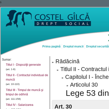
s
Prima pagină
Dreptul muncii
Dreptul securităț
Sumar:
Rădăcină
Titlul I - Dispoziţii generale
Titlul II - Contract
(art. 1-9)
Titlul II - Contractul individual de
Capitolul I - Înch
muncă
Articolul 30
(art. 10-110)
Titlul III - Timpul de muncă şi
Lege 53 din
timpul de odihnă
(art. 111-158)
Titlul IV - Salarizarea
Art. 30