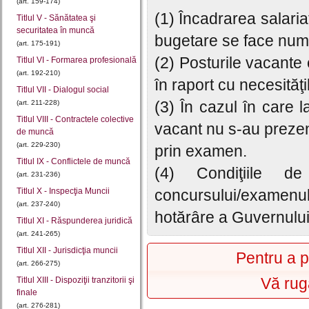
(art. 159-174)
(1) Încadrarea salariaţil
Titlul V - Sănătatea şi
securitatea în muncă
bugetare se face num
(art. 175-191)
(2) Posturile vacante e
Titlul VI - Formarea profesională
(art. 192-210)
în raport cu necesităţil
Titlul VII - Dialogul social
(3) În cazul în care 
(art. 211-228)
Titlul VIII - Contractele colective
vacant nu s-au prezen
de muncă
(art. 229-230)
prin examen.
Titlul IX - Conflictele de muncă
(4) Condiţiile 
(art. 231-236)
Titlul X - Inspecţia Muncii
concursului/examen
(art. 237-240)
hotărâre a Guvernului
Titlul XI - Răspunderea juridică
(art. 241-265)
Titlul XII - Jurisdicţia muncii
Pentru a p
(art. 266-275)
Vă rug
Titlul XIII - Dispoziţii tranzitorii şi
finale
(art. 276-281)