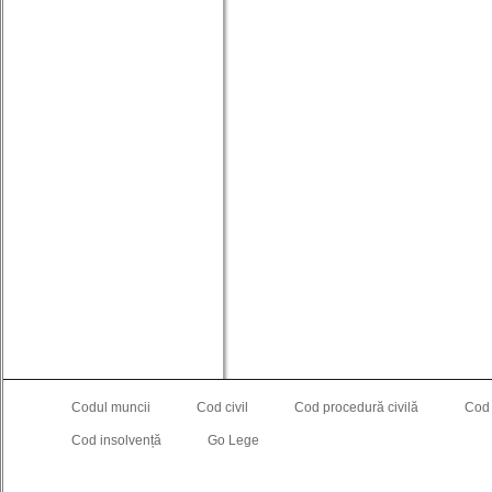
Codul muncii
Cod civil
Cod procedură civilă
Cod
Cod insolvență
Go Lege