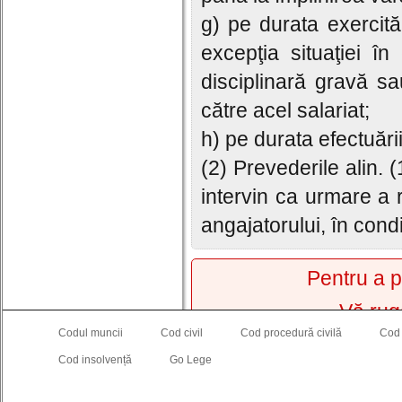
g) pe durata exercităr
excepţia situaţiei î
disciplinară gravă sa
către acel salariat;
h) pe durata efectuări
(2) Prevederile alin. 
intervin ca urmare a r
angajatorului, în condiţi
Pentru a p
Vă rug
Codul muncii
Cod civil
Cod procedură civilă
Cod
Cod insolvență
Go Lege