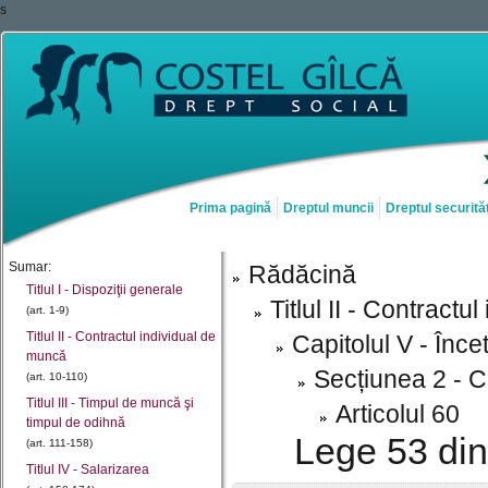
s
Prima pagină
Dreptul muncii
Dreptul securităț
Sumar:
Rădăcină
Titlul I - Dispoziţii generale
Titlul II - Contract
(art. 1-9)
Titlul II - Contractul individual de
Capitolul V - Înc
muncă
Secțiunea 2 - 
(art. 10-110)
Titlul III - Timpul de muncă şi
Articolul 60
timpul de odihnă
Lege 53 din
(art. 111-158)
Titlul IV - Salarizarea