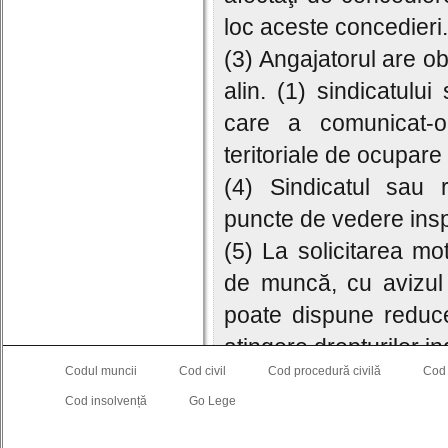
loc aceste concedieri.
(3) Angajatorul are ob
alin. (1) sindicatului
care a comunicat-o 
teritoriale de ocupare
(4) Sindicatul sau r
puncte de vedere inspe
(5) La solicitarea moti
de muncă, cu avizul 
poate dispune reduce
atingere drepturilor i
Codul muncii
Cod civil
Cod procedură civilă
Cod
(6) Inspectoratul ter
Cod insolvență
Go Lege
de 3 zile lucrătoare an
după caz, asupra reduc