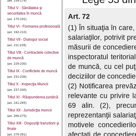
(art. 159-174)
Titlul V - Sănătatea şi
securitatea în muncă
Art. 72
(art. 175-191)
(1) În situaţia în care
Titlul VI - Formarea profesională
(art. 192-210)
salariaţilor, potrivit 
Titlul VII - Dialogul social
măsurii de concediere 
(art. 211-228)
Titlul VIII - Contractele colective
inspectoratul teritori
de muncă
(art. 229-230)
de muncă, cu cel puţi
Titlul IX - Conflictele de muncă
deciziilor de concedie
(art. 231-236)
Titlul X - Inspecţia Muncii
(2) Notificarea prevăz
(art. 237-240)
relevante cu privire l
Titlul XI - Răspunderea juridică
(art. 241-265)
69 alin. (2), precu
Titlul XII - Jurisdicţia muncii
reprezentanţii salariaţi
(art. 266-275)
motivele concedierilor
Titlul XIII - Dispoziţii tranzitorii şi
finale
afectaţi de concedie
(art. 276-281)