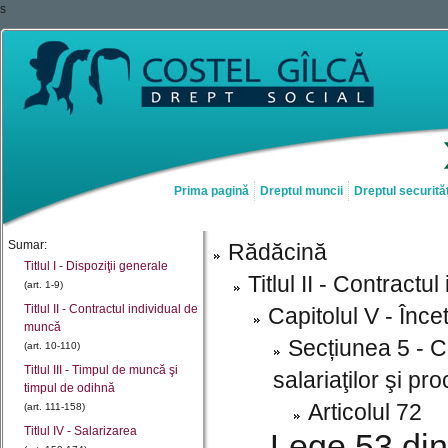
s
Prima pagină
Dreptul muncii
Dreptul securităț
Sumar:
Rădăcină
Titlul I - Dispoziţii generale
Titlul II - Contract
(art. 1-9)
Titlul II - Contractul individual de
Capitolul V - Înc
muncă
Secțiunea 5 - C
(art. 10-110)
Titlul III - Timpul de muncă şi
salariaţilor şi p
timpul de odihnă
Articolul 72
(art. 111-158)
Titlul IV - Salarizarea
Lege 53 din