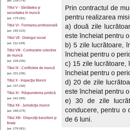
(art. 159-174)
Prin contractul de m
Titlul V - Sănătatea şi
securitatea în muncă
pentru realizarea misi
(art. 175-191)
a) două zile lucrăto
Titlul VI - Formarea profesională
(art. 192-210)
este încheiat pentru 
Titlul VII - Dialogul social
b) 5 zile lucrătoare,
(art. 211-228)
Titlul VIII - Contractele colective
încheiat pentru o peri
de muncă
(art. 229-230)
c) 15 zile lucrătoare
Titlul IX - Conflictele de muncă
încheiat pentru o perio
(art. 231-236)
Titlul X - Inspecţia Muncii
d) 20 de zile lucrăto
(art. 237-240)
este încheiat pentru 
Titlul XI - Răspunderea juridică
(art. 241-265)
e) 30 de zile lucrăt
Titlul XII - Jurisdicţia muncii
conducere, pentru o 
(art. 266-275)
de 6 luni.
Titlul XIII - Dispoziţii tranzitorii şi
finale
(art. 276-281)