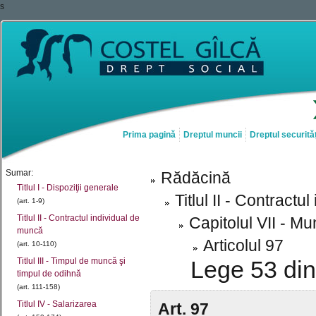
s
Prima pagină
Dreptul muncii
Dreptul securităț
Sumar:
Rădăcină
Titlul I - Dispoziţii generale
Titlul II - Contract
(art. 1-9)
Titlul II - Contractul individual de
Capitolul VII - 
muncă
Articolul 97
(art. 10-110)
Titlul III - Timpul de muncă şi
Lege 53 din
timpul de odihnă
(art. 111-158)
Titlul IV - Salarizarea
Art. 97