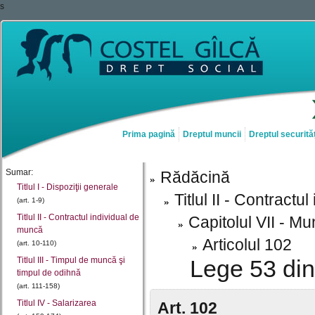
s
Prima pagină
Dreptul muncii
Dreptul securităț
Sumar:
Rădăcină
Titlul I - Dispoziţii generale
Titlul II - Contract
(art. 1-9)
Titlul II - Contractul individual de
Capitolul VII - 
muncă
Articolul 102
(art. 10-110)
Titlul III - Timpul de muncă şi
Lege 53 din
timpul de odihnă
(art. 111-158)
Titlul IV - Salarizarea
Art. 102