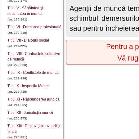
(art. 159-174)
Agenţii de muncă temp
Titlul V - Sănătatea şi
securitatea în muncă
schimbul demersurilor
(art. 175-191)
sau pentru încheiere
Titlul VI - Formarea profesională
(art. 192-210)
Titlul VII - Dialogul social
Pentru a p
(art. 211-228)
Titlul VIII - Contractele colective
Vă rug
de muncă
(art. 229-230)
Titlul IX - Conflictele de muncă
(art. 231-236)
Titlul X - Inspecţia Muncii
(art. 237-240)
Titlul XI - Răspunderea juridică
(art. 241-265)
Titlul XII - Jurisdicţia muncii
(art. 266-275)
Titlul XIII - Dispoziţii tranzitorii şi
finale
(art. 276-281)