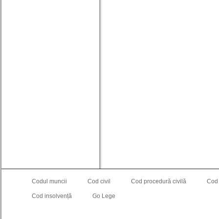
Codul muncii
Cod civil
Cod procedură civilă
Cod
Cod insolvență
Go Lege