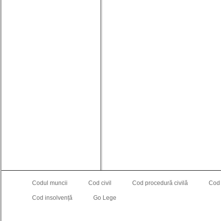
Codul muncii
Cod civil
Cod procedură civilă
Cod
Cod insolvență
Go Lege