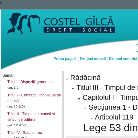
s
Prima pagină
Dreptul muncii
Dreptul securităț
Sumar:
Rădăcină
Titlul I - Dispoziţii generale
Titlul III - Timpul 
(art. 1-9)
Titlul II - Contractul individual de
Capitolul I - Tim
muncă
Secțiunea 1 - D
(art. 10-110)
Titlul III - Timpul de muncă şi
Articolul 119
timpul de odihnă
Lege 53 din
(art. 111-158)
Titlul IV - Salarizarea