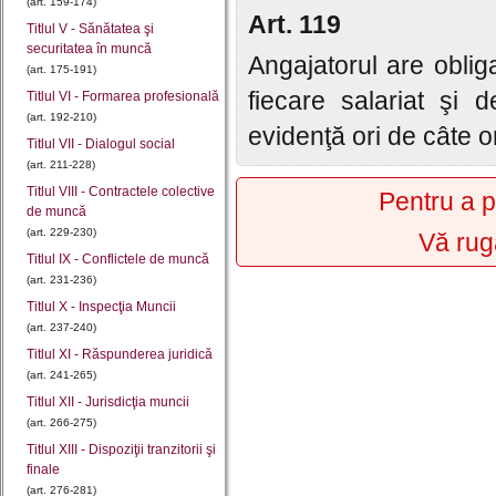
(art. 159-174)
Art. 119
Titlul V - Sănătatea şi
securitatea în muncă
Angajatorul are oblig
(art. 175-191)
fiecare salariat şi 
Titlul VI - Formarea profesională
(art. 192-210)
evidenţă ori de câte ori
Titlul VII - Dialogul social
(art. 211-228)
Titlul VIII - Contractele colective
Pentru a p
de muncă
(art. 229-230)
Vă rug
Titlul IX - Conflictele de muncă
(art. 231-236)
Titlul X - Inspecţia Muncii
(art. 237-240)
Titlul XI - Răspunderea juridică
(art. 241-265)
Titlul XII - Jurisdicţia muncii
(art. 266-275)
Titlul XIII - Dispoziţii tranzitorii şi
finale
(art. 276-281)