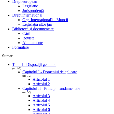
Drept european
Legislație
Jurisprudență
Drept internațional
Org. Internațională a Muncii
Legislația altor țări
Bibliotecă și documentare
Cărți
Reviste
Abonamente
Formulare
Sumar:
Titlul I - Dispoziţii generale
(art. 1-9)
Capitolul I - Domeniul de aplicare
(art. 1-2)
Articolul 1
Articolul 2
Capitolul II - Principii fundamentale
(art. 3-9)
Articolul 3
Articolul 4
Articolul 5
Articolul 6