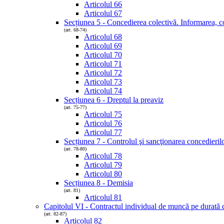
Articolul 66
Articolul 67
Secțiunea 5 - Concedierea colectivă. Informarea, co
(art. 68-74)
Articolul 68
Articolul 69
Articolul 70
Articolul 71
Articolul 72
Articolul 73
Articolul 74
Secțiunea 6 - Dreptul la preaviz
(art. 75-77)
Articolul 75
Articolul 76
Articolul 77
Secțiunea 7 - Controlul şi sancţionarea concedieril
(art. 78-80)
Articolul 78
Articolul 79
Articolul 80
Secțiunea 8 - Demisia
(art. 81)
Articolul 81
Capitolul VI - Contractul individual de muncă pe durată 
(art. 82-87)
Articolul 82