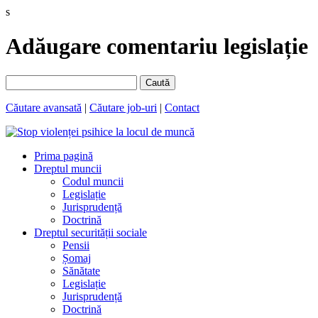
s
Adăugare comentariu legislație
Caută
Căutare avansată
|
Căutare job-uri
|
Contact
Prima pagină
Dreptul muncii
Codul muncii
Legislație
Jurisprudență
Doctrină
Dreptul securității sociale
Pensii
Șomaj
Sănătate
Legislație
Jurisprudență
Doctrină