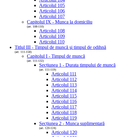
Articolul 105
Articolul 106
Articolul 107
Capitolul IX - Munca la domiciliu
(art. 108-110)
Articolul 108
Articolul 109
Articolul 110
Titlul III - Timpul de muncă şi timpul de odihnă
(art. 111-158)
Capitolul I - Timpul de muncă
(art. 111-132)
Secțiunea 1 - Durata timpului de muncă
(art. 111-119)
Articolul 111
Articolul 112
Articolul 113
Articolul 114
Articolul 115
Articolul 116
Articolul 117
Articolul 118
Articolul 119
Secțiunea 2 - Munca suplimentară
(art. 120-124)
Articolul 120