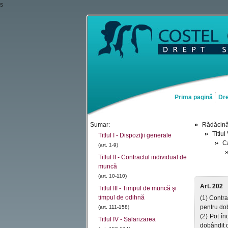
s
Prima pagină
Dre
Sumar:
Rădăcin
Titlu
Titlul I - Dispoziţii generale
Ca
(art. 1-9)
Titlul II - Contractul individual de
muncă
(art. 10-110)
Art. 202
Titlul III - Timpul de muncă şi
timpul de odihnă
(1) Contra
pentru dob
(art. 111-158)
(2) Pot în
Titlul IV - Salarizarea
dobândit o