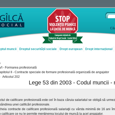
Cău
ptul muncii
Dreptul securității sociale
Drept european
Drept internațional
ă
l VI - Formarea profesională
pitolul II - Contracte speciale de formare profesională organizată de angajator
Articolul 202
Lege 53 din 2003 - Codul muncii - 
ctul de calificare profesională este cel în baza căruia salariatul se obligă să urm
ândirea unei calificări profesionale.
cheia contracte de calificare profesională salariaţii cu vârsta minimă de 16 ani îm
 calificare ce nu le permite menţinerea locului de muncă la acel angajator.