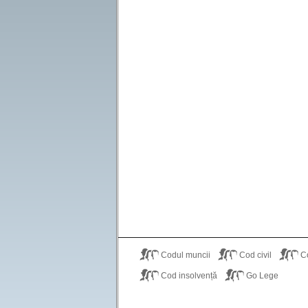
Codul muncii
Cod civil
C
Cod insolvență
Go Lege