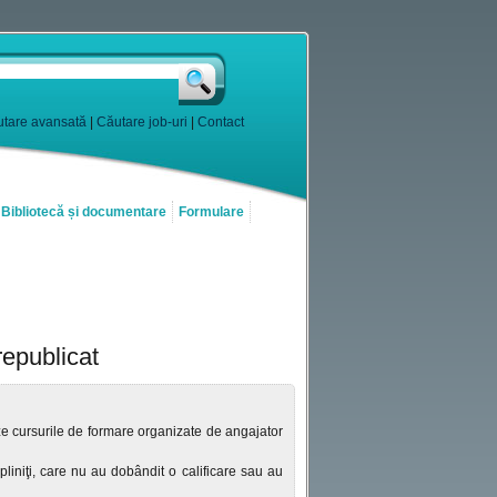
tare avansată
|
Căutare job-uri
|
Contact
Bibliotecă și documentare
Formulare
republicat
eze cursurile de formare organizate de angajator
pliniţi, care nu au dobândit o calificare sau au