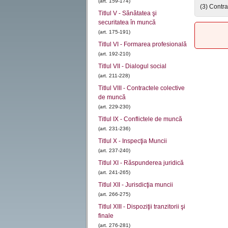
(art. 159-174)
(3) Contra
Titlul V - Sănătatea şi
securitatea în muncă
(art. 175-191)
Titlul VI - Formarea profesională
(art. 192-210)
Titlul VII - Dialogul social
(art. 211-228)
Titlul VIII - Contractele colective
de muncă
(art. 229-230)
Titlul IX - Conflictele de muncă
(art. 231-236)
Titlul X - Inspecţia Muncii
(art. 237-240)
Titlul XI - Răspunderea juridică
(art. 241-265)
Titlul XII - Jurisdicţia muncii
(art. 266-275)
Titlul XIII - Dispoziţii tranzitorii şi
finale
(art. 276-281)