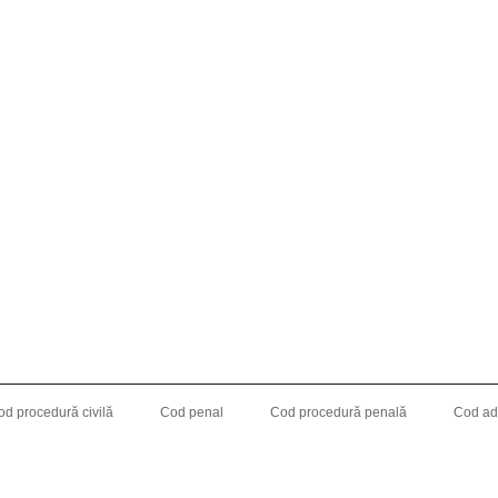
od procedură civilă
Cod penal
Cod procedură penală
Cod adm