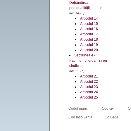
Dobândirea
personalității juridice
(art. 14-20)
Articolul 14
Articolul 15
Articolul 16
Articolul 17
Articolul 18
Articolul 19
Articolul 20
Secțiunea 4 -
Patrimoniul organizației
sindicale
(art. 21-26)
Articolul 21
Articolul 22
Articolul 23
Articolul 24
Articolul 25
Articolul 26
Secțiunea 5 -
Codul muncii
Cod civil
C
Atribuțiile organizațiilor
Cod insolvență
Go Lege
sindicale
(art. 27-31)
Articolul 27