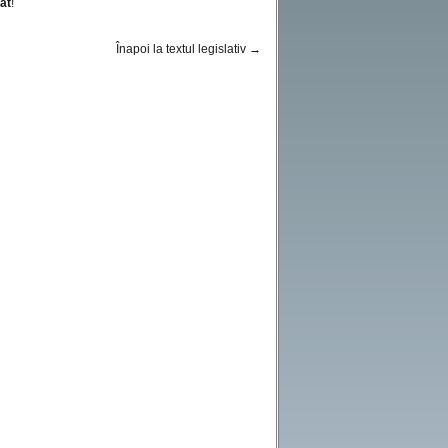
at
!
Înapoi la textul legislativ →