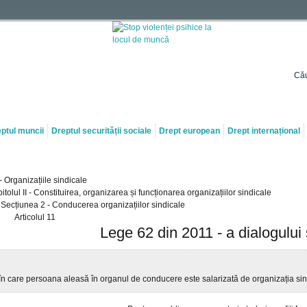
Cău
ptul muncii
Dreptul securității sociale
Drept european
Drept internațional
I - Organizațiile sindicale
itolul II - Constituirea, organizarea și funcționarea organizațiilor sindicale
Secțiunea 2 - Conducerea organizațiilor sindicale
Articolul 11
Lege 62 din 2011 - a dialogului 
în care persoana aleasă în organul de conducere este salarizată de organizația sin