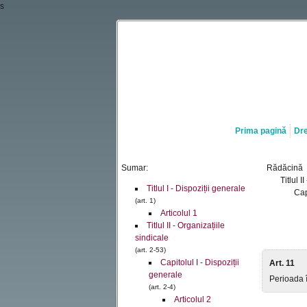
s
Prima pagină
Dre
Sumar:
Rădăcină
Titlul I
Titlul I - Dispoziții generale
Cap
(art. 1)
Articolul 1
Titlul II - Organizațiile
sindicale
(art. 2-53)
Capitolul I - Dispoziții
Art. 11
generale
Perioada 
(art. 2-4)
Articolul 2