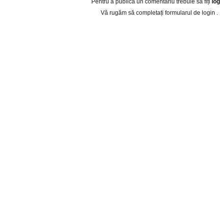
Pentru a publica un comentariu trebuie sa fiți
log
Vă rugăm să completați
formularul de login
.