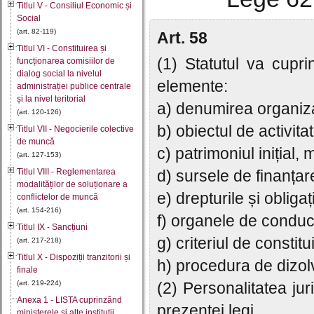
Titlul V - Consiliul Economic și
Social
(art. 82-119)
Art. 58
Titlul VI - Constituirea și
(1) Statutul va cupri
funcționarea comisiilor de
dialog social la nivelul
elemente:
administrației publice centrale
și la nivel teritorial
a) denumirea organizaț
(art. 120-126)
b) obiectul de activita
Titlul VII - Negocierile colective
de muncă
c) patrimoniul inițial
(art. 127-153)
Titlul VIII - Reglementarea
d) sursele de finanțar
modalităților de soluționare a
e) drepturile și obligaț
conflictelor de muncă
(art. 154-216)
f) organele de conduc
Titlul IX - Sancțiuni
g) criteriul de constitu
(art. 217-218)
Titlul X - Dispoziții tranzitorii și
h) procedura de dizolv
finale
(art. 219-224)
(2) Personalitatea jur
Anexa 1 - LISTA cuprinzând
prezentei legi.
ministerele şi alte instituţii