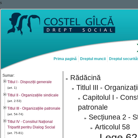
s
Prima pagină
Dreptul muncii
Dreptul securităț
Sumar:
Rădăcină
Titlul I - Dispoziții generale
Titlul III - Organizaț
(art. 1)
Titlul II - Organizațiile sindicale
Capitolul I - Cons
(art. 2-53)
patronale
Titlul III - Organizațiile patronale
(art. 54-74)
Secțiunea 2 - St
Titlul IV - Consiliul Național
Articolul 58
Tripartit pentru Dialog Social
(art. 75-81)
Lege 62 