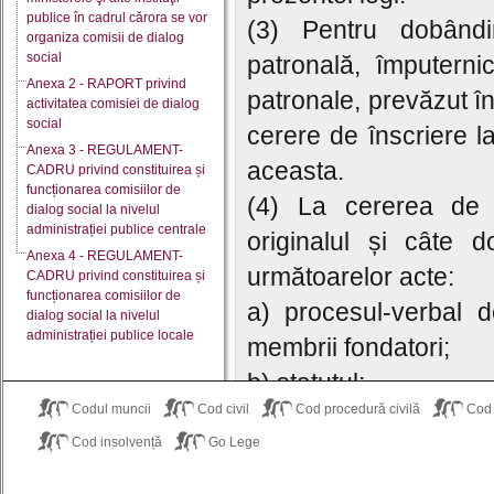
publice în cadrul cărora se vor
(3) Pentru dobândir
organiza comisii de dialog
social
patronală, împuternic
Anexa 2 - RAPORT privind
patronale, prevăzut î
activitatea comisiei de dialog
social
cerere de înscriere la
Anexa 3 - REGULAMENT-
aceasta.
CADRU privind constituirea și
funcționarea comisiilor de
(4) La cererea de 
dialog social la nivelul
administrației publice centrale
originalul și câte d
Anexa 4 - REGULAMENT-
următoarelor acte:
CADRU privind constituirea și
funcționarea comisiilor de
a) procesul-verbal d
dialog social la nivelul
administrației publice locale
membrii fondatori;
b) statutul;
Codul muncii
Cod civil
Cod procedură civilă
Cod
c) lista membrilor 
Cod insolvență
Go Lege
patronale, cu menț
personal, profesiunii/f