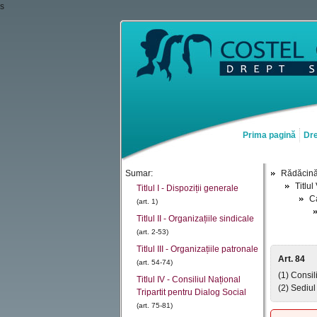
s
Prima pagină
Dre
Sumar:
Rădăcin
Titlul
Titlul I - Dispoziții generale
Ca
(art. 1)
Titlul II - Organizațiile sindicale
(art. 2-53)
Titlul III - Organizațiile patronale
Art. 84
(art. 54-74)
(1) Consil
Titlul IV - Consiliul Național
(2) Sediul
Tripartit pentru Dialog Social
(art. 75-81)