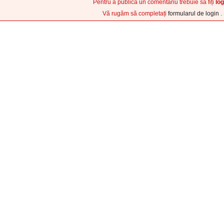
Pentru a publica un comentariu trebuie sa fiți
log
Vă rugăm să completați
formularul de login
.