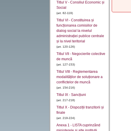
Titlul V - Consiliul Economic și
Social
(art. 82-119)
Titlul VI - Constituirea și
funcționarea comisiilor de
dialog social la nivelul
administrației publice centrale
și la nivel teritorial
(art. 120-126)
Titlul VII - Negocierile colective
de muncă
(art. 127-153)
Titlul VIII - Reglementarea
modalităților de soluționare a
conflictelor de muncă
(art. 154-216)
Titlul IX - Sancțiuni
(art. 217-218)
Titlul X - Dispoziții tranzitorii și
finale
(art. 219-224)
Anexa 1 - LISTA cuprinzând
ministerele şi alte instituţii