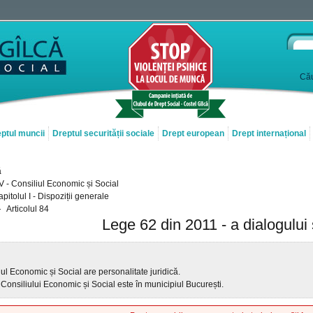
Cău
ptul muncii
Dreptul securității sociale
Drept european
Drept internațional
ă
 V - Consiliul Economic și Social
pitolul I - Dispoziții generale
Articolul 84
Lege 62 din 2011 - a dialogului 
iul Economic și Social are personalitate juridică.
 Consiliului Economic și Social este în municipiul București.