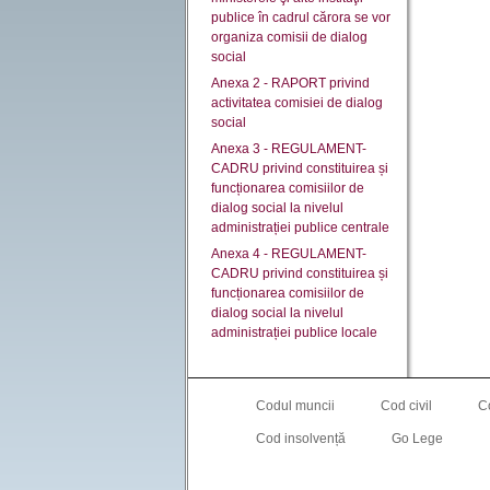
publice în cadrul cărora se vor
organiza comisii de dialog
social
Anexa 2 - RAPORT privind
activitatea comisiei de dialog
social
Anexa 3 - REGULAMENT-
CADRU privind constituirea și
funcționarea comisiilor de
dialog social la nivelul
administrației publice centrale
Anexa 4 - REGULAMENT-
CADRU privind constituirea și
funcționarea comisiilor de
dialog social la nivelul
administrației publice locale
Codul muncii
Cod civil
C
Cod insolvență
Go Lege