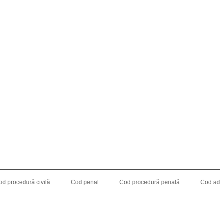
od procedură civilă
Cod penal
Cod procedură penală
Cod adm