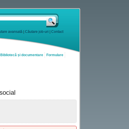
tare avansată
|
Căutare job-uri
|
Contact
Bibliotecă și documentare
Formulare
social