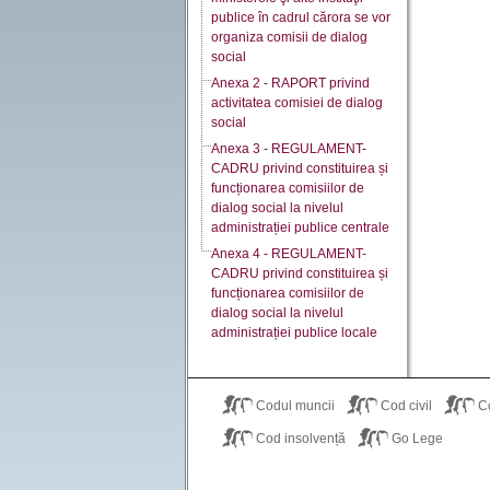
publice în cadrul cărora se vor
organiza comisii de dialog
social
Anexa 2 - RAPORT privind
activitatea comisiei de dialog
social
Anexa 3 - REGULAMENT-
CADRU privind constituirea și
funcționarea comisiilor de
dialog social la nivelul
administrației publice centrale
Anexa 4 - REGULAMENT-
CADRU privind constituirea și
funcționarea comisiilor de
dialog social la nivelul
administrației publice locale
Codul muncii
Cod civil
C
Cod insolvență
Go Lege