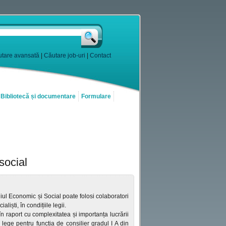
tare avansată
|
Căutare job-uri
|
Contact
Bibliotecă și documentare
Formulare
social
iul Economic și Social poate folosi colaboratori
aliști, în condițiile legii.
n raport cu complexitatea și importanța lucrării
lege pentru funcția de consilier gradul I A din