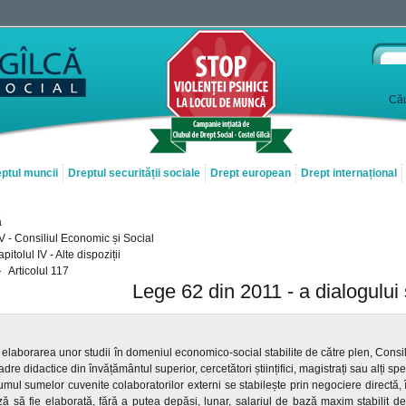
Cău
ptul muncii
Dreptul securității sociale
Drept european
Drept internațional
ă
 V - Consiliul Economic și Social
pitolul IV - Alte dispoziții
Articolul 117
Lege 62 din 2011 - a dialogului 
 elaborarea unor studii în domeniul economico-social stabilite de către plen, Consil
adre didactice din învățământul superior, cercetători științifici, magistrați sau alți speci
mul sumelor cuvenite colaboratorilor externi se stabilește prin negociere directă, î
 să fie elaborată, fără a putea depăși, lunar, salariul de bază maxim stabilit de 