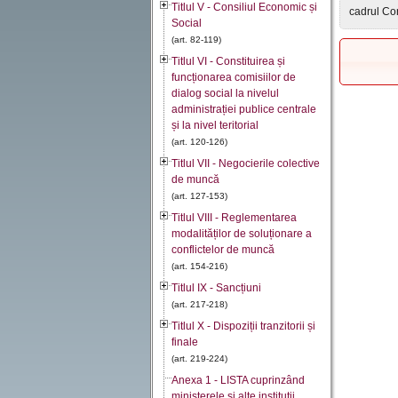
Titlul V - Consiliul Economic și
cadrul Con
Social
(art. 82-119)
Titlul VI - Constituirea și
funcționarea comisiilor de
dialog social la nivelul
administrației publice centrale
și la nivel teritorial
(art. 120-126)
Titlul VII - Negocierile colective
de muncă
(art. 127-153)
Titlul VIII - Reglementarea
modalităților de soluționare a
conflictelor de muncă
(art. 154-216)
Titlul IX - Sancțiuni
(art. 217-218)
Titlul X - Dispoziții tranzitorii și
finale
(art. 219-224)
Anexa 1 - LISTA cuprinzând
ministerele şi alte instituţii