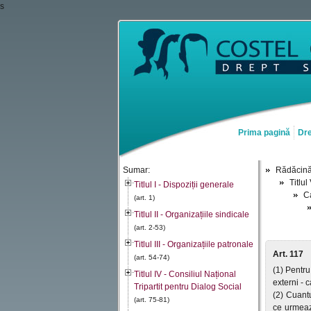
s
Prima pagină
Dre
Sumar:
Rădăcin
Titlul
Titlul I - Dispoziții generale
Ca
(art. 1)
Titlul II - Organizațiile sindicale
(art. 2-53)
Titlul III - Organizațiile patronale
Art. 117
(art. 54-74)
(1) Pentru
Titlul IV - Consiliul Național
externi - c
Tripartit pentru Dialog Social
(2) Cuantu
(art. 75-81)
ce urmează