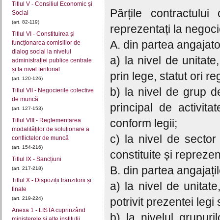
Titlul V - Consiliul Economic și
Părțile contractului
Social
(art. 82-119)
reprezentați la nego
Titlul VI - Constituirea și
A. din partea angajator
funcționarea comisiilor de
dialog social la nivelul
a) la nivel de unitate
administrației publice centrale
și la nivel teritorial
prin lege, statut ori 
(art. 120-126)
b) la nivel de grup d
Titlul VII - Negocierile colective
de muncă
principal de activit
(art. 127-153)
Titlul VIII - Reglementarea
conform legii;
modalităților de soluționare a
c) la nivel de sector 
conflictelor de muncă
(art. 154-216)
constituite și reprezen
Titlul IX - Sancțiuni
B. din partea angajațil
(art. 217-218)
Titlul X - Dispoziții tranzitorii și
a) la nivel de unitate
finale
(art. 219-224)
potrivit prezentei legi
Anexa 1 - LISTA cuprinzând
b) la nivelul grupuril
ministerele şi alte instituţii