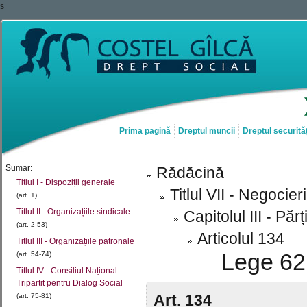
s
Prima pagină
Dreptul muncii
Dreptul securităț
Sumar:
Rădăcină
Titlul I - Dispoziții generale
Titlul VII - Negocie
(art. 1)
Titlul II - Organizațiile sindicale
Capitolul III - Pă
(art. 2-53)
Articolul 134
Titlul III - Organizațiile patronale
Lege 62 
(art. 54-74)
Titlul IV - Consiliul Național
Tripartit pentru Dialog Social
Art. 134
(art. 75-81)