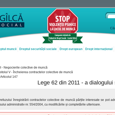
Cău
ptul muncii
Dreptul securității sociale
Drept european
Drept internațional
VII - Negocierile colective de muncă
itolul V - Încheierea contractelor colective de muncă
Articolul 147
Lege 62 din 2011 - a dialogului 
refuzului înregistrării contractelor colective de muncă părțile interesate se pot adr
ului administrativ nr. 554/2004, cu modificările și completările ulterioare.