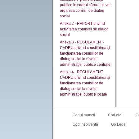
publice în cadrul cărora se vor
organiza comisii de dialog
social
Anexa 2 - RAPORT privind
activitatea comisiei de dialog
social
Anexa 3 - REGULAMENT-
CADRU privind constituirea și
funcționarea comisiilor de
dialog social la nivelul
administrației publice centrale
Anexa 4 - REGULAMENT-
CADRU privind constituirea și
funcționarea comisiilor de
dialog social la nivelul
administrației publice locale
Codul muncii
Cod civil
C
Cod insolvență
Go Lege