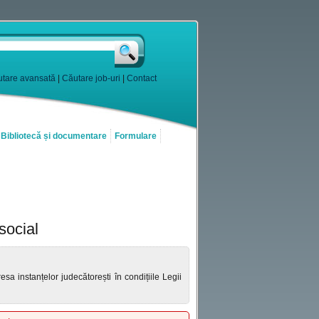
tare avansată
|
Căutare job-uri
|
Contact
Bibliotecă și documentare
Formulare
social
esa instanțelor judecătorești în condițiile Legii