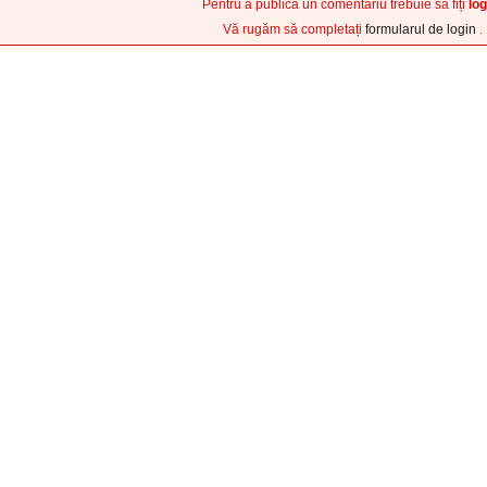
Pentru a publica un comentariu trebuie sa fiți
log
Vă rugăm să completați
formularul de login
.