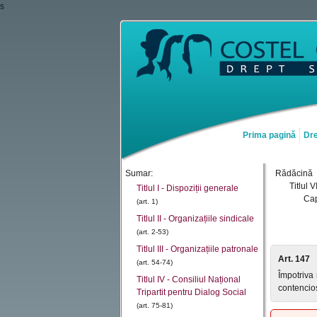
s
Prima pagină
Dre
Sumar:
Rădăcină
Titlul 
Titlul I - Dispoziții generale
Cap
(art. 1)
Titlul II - Organizațiile sindicale
(art. 2-53)
Titlul III - Organizațiile patronale
Art. 147
(art. 54-74)
Împotriva 
Titlul IV - Consiliul Național
contencios
Tripartit pentru Dialog Social
(art. 75-81)