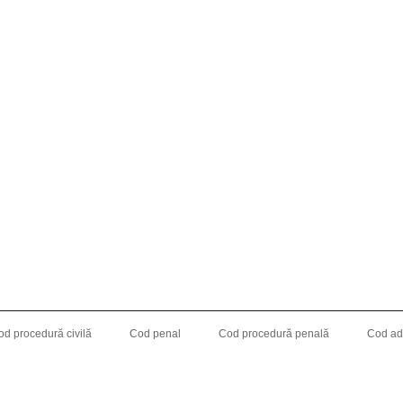
od procedură civilă
Cod penal
Cod procedură penală
Cod adm