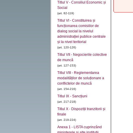
Titlul V - Consiliul Economic și
Social
(art. 82-119)
Titlul VI - Constituirea și
funcționarea comisiilor de
dialog social la nivelul
administrației publice centrale
și la nivel teritorial
(art. 120-126)
Titlul VII - Negocierile colective
de muncă
(art. 127-153)
Titlul VIII - Reglementarea
modalităților de soluționare a
conflictelor de muncă
(art. 154-216)
Titlul IX - Sancțiuni
(art. 217-218)
Titlul X - Dispoziții tranzitorii și
finale
(art. 219-224)
Anexa 1 - LISTA cuprinzând
ministerele şi alte instituţii