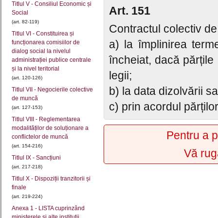
Titlul V - Consiliul Economic și
Art. 151
Social
(art. 82-119)
Contractul colectiv d
Titlul VI - Constituirea și
a) la împlinirea term
funcționarea comisiilor de
dialog social la nivelul
încheiat, dacă părțile 
administrației publice centrale
și la nivel teritorial
legii;
(art. 120-126)
b) la data dizolvării sau
Titlul VII - Negocierile colective
de muncă
c) prin acordul părților
(art. 127-153)
Titlul VIII - Reglementarea
modalităților de soluționare a
Pentru a p
conflictelor de muncă
(art. 154-216)
Vă rug
Titlul IX - Sancțiuni
(art. 217-218)
Titlul X - Dispoziții tranzitorii și
finale
(art. 219-224)
Anexa 1 - LISTA cuprinzând
ministerele şi alte instituţii