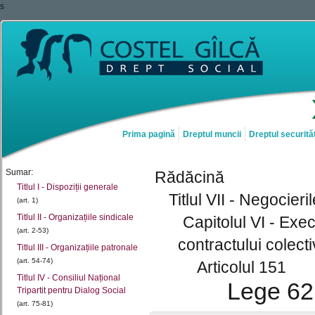
s
Prima pagină
Dreptul muncii
Dreptul securităț
Sumar:
Rădăcină
Titlul I - Dispoziții generale
Titlul VII - Negocier
(art. 1)
Titlul II - Organizațiile sindicale
Capitolul VI - Exe
(art. 2-53)
contractului colec
Titlul III - Organizațiile patronale
(art. 54-74)
Articolul 151
Titlul IV - Consiliul Național
Lege 62 
Tripartit pentru Dialog Social
(art. 75-81)