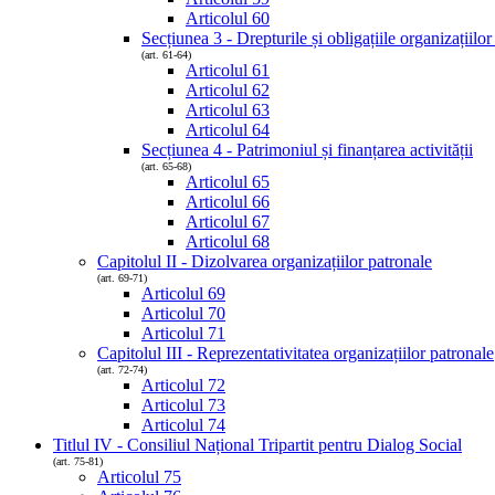
Articolul 60
Secțiunea 3 - Drepturile și obligațiile organizațiilor
(art. 61-64)
Articolul 61
Articolul 62
Articolul 63
Articolul 64
Secțiunea 4 - Patrimoniul și finanțarea activității
(art. 65-68)
Articolul 65
Articolul 66
Articolul 67
Articolul 68
Capitolul II - Dizolvarea organizațiilor patronale
(art. 69-71)
Articolul 69
Articolul 70
Articolul 71
Capitolul III - Reprezentativitatea organizațiilor patronale
(art. 72-74)
Articolul 72
Articolul 73
Articolul 74
Titlul IV - Consiliul Național Tripartit pentru Dialog Social
(art. 75-81)
Articolul 75