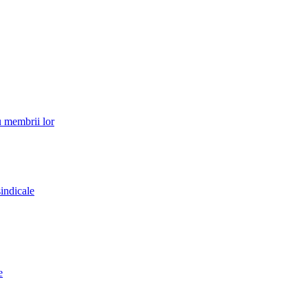
u membrii lor
sindicale
e