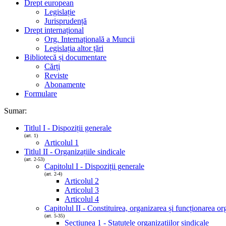
Drept european
Legislație
Jurisprudență
Drept internațional
Org. Internațională a Muncii
Legislația altor țări
Bibliotecă și documentare
Cărți
Reviste
Abonamente
Formulare
Sumar:
Titlul I - Dispoziții generale
(art. 1)
Articolul 1
Titlul II - Organizațiile sindicale
(art. 2-53)
Capitolul I - Dispoziții generale
(art. 2-4)
Articolul 2
Articolul 3
Articolul 4
Capitolul II - Constituirea, organizarea și funcționarea org
(art. 5-35)
Secțiunea 1 - Statutele organizațiilor sindicale