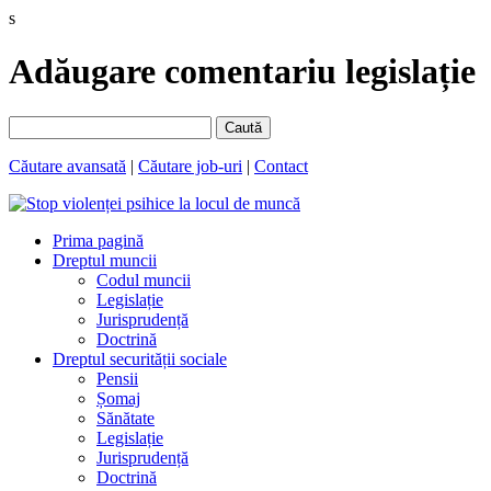
s
Adăugare comentariu legislație
Caută
Căutare avansată
|
Căutare job-uri
|
Contact
Prima pagină
Dreptul muncii
Codul muncii
Legislație
Jurisprudență
Doctrină
Dreptul securității sociale
Pensii
Șomaj
Sănătate
Legislație
Jurisprudență
Doctrină