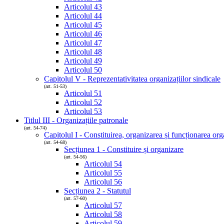
Articolul 43
Articolul 44
Articolul 45
Articolul 46
Articolul 47
Articolul 48
Articolul 49
Articolul 50
Capitolul V - Reprezentativitatea organizațiilor sindicale
(art. 51-53)
Articolul 51
Articolul 52
Articolul 53
Titlul III - Organizațiile patronale
(art. 54-74)
Capitolul I - Constituirea, organizarea și funcționarea org
(art. 54-68)
Secțiunea 1 - Constituire și organizare
(art. 54-56)
Articolul 54
Articolul 55
Articolul 56
Secțiunea 2 - Statutul
(art. 57-60)
Articolul 57
Articolul 58
Articolul 59