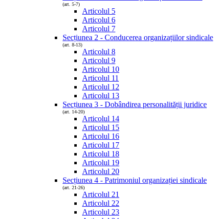
(art. 5-7)
Articolul 5
Articolul 6
Articolul 7
Secțiunea 2 - Conducerea organizațiilor sindicale
(art. 8-13)
Articolul 8
Articolul 9
Articolul 10
Articolul 11
Articolul 12
Articolul 13
Secțiunea 3 - Dobândirea personalității juridice
(art. 14-20)
Articolul 14
Articolul 15
Articolul 16
Articolul 17
Articolul 18
Articolul 19
Articolul 20
Secțiunea 4 - Patrimoniul organizației sindicale
(art. 21-26)
Articolul 21
Articolul 22
Articolul 23