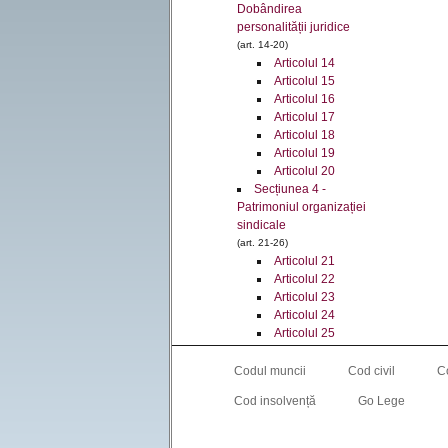
Dobândirea
personalității juridice
(art. 14-20)
Articolul 14
Articolul 15
Articolul 16
Articolul 17
Articolul 18
Articolul 19
Articolul 20
Secțiunea 4 -
Patrimoniul organizației
sindicale
(art. 21-26)
Articolul 21
Articolul 22
Articolul 23
Articolul 24
Articolul 25
Articolul 26
Secțiunea 5 -
Codul muncii
Cod civil
C
Atribuțiile organizațiilor
Cod insolvență
Go Lege
sindicale
(art. 27-31)
Articolul 27