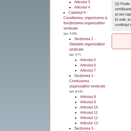
Articolul 3
(2) Poate 
Articolul 4
următoarel
Capitolul II -
a) are cap
Constituirea, organizarea și
b) este an
funcționarea organizațiilor
conflictul
sindicale
(art. 5-35)
Secțiunea 1 -
Statutele organizațiilor
sindicale
(art. 5-7)
Articolul 5
Articolul 6
Articolul 7
Secțiunea 2 -
Conducerea
organizațiilor sindicale
(art. 8-13)
Articolul 8
Articolul 9
Articolul 10
Articolul 11
Articolul 12
Articolul 13
Secțiunea 3 -