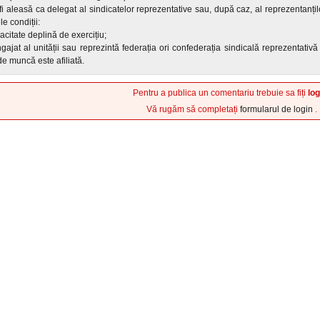
fi aleasă ca delegat al sindicatelor reprezentative sau, după caz, al reprezentanți
e condiții:
acitate deplină de exercițiu;
gajat al unității sau reprezintă federația ori confederația sindicală reprezentativ
 de muncă este afiliată.
Pentru a publica un comentariu trebuie sa fiți
log
Vă rugăm să completați
formularul de login
.