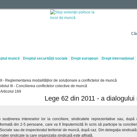
Cău
ptul muncii
Dreptul securității sociale
Drept european
Drept internațional
VIII - Reglementarea modalităților de soluționare a conflictelor de muncă
itolul III - Concilierea conflictelor colective de muncă
Articolul 169
Lege 62 din 2011 - a dialogului 
u susținerea intereselor lor la conciliere, sindicatele reprezentative sau, dup
formată din 2-5 persoane, care va fi împuternicită în scris să participe la concilie
 Sociale sau de inspectoratul teritorial de muncă, după caz. Din delegația sindicală 
rației sindicale la care organizația sindicală este afiliată.