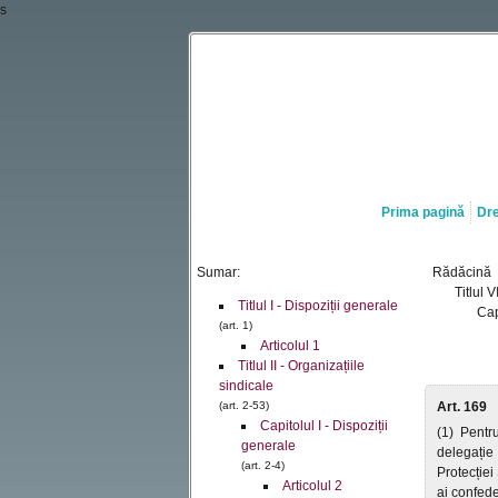
s
Prima pagină
Dre
Sumar:
Rădăcină
Titlul 
Titlul I - Dispoziții generale
Cap
(art. 1)
Articolul 1
Titlul II - Organizațiile
sindicale
(art. 2-53)
Art. 169
Capitolul I - Dispoziții
(1) Pentr
generale
delegație 
(art. 2-4)
Protecției
Articolul 2
ai confede