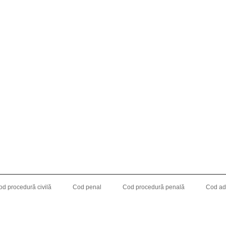
od procedură civilă
Cod penal
Cod procedură penală
Cod adm