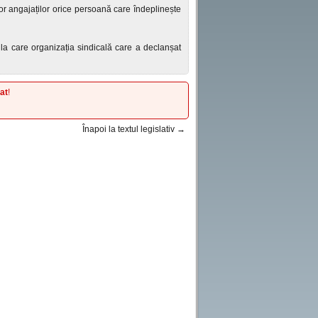
lor angajaților orice persoană care îndeplinește
ă la care organizația sindicală care a declanșat
at
!
Înapoi la textul legislativ →