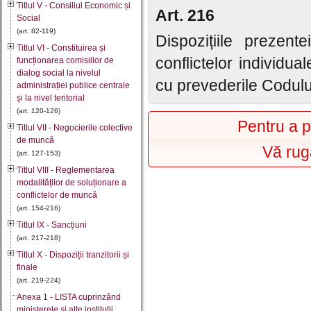
Titlul V - Consiliul Economic și
Art. 216
Social
(art. 82-119)
Dispozițiile prezent
Titlul VI - Constituirea și
conflictelor individ
funcționarea comisiilor de
dialog social la nivelul
cu prevederile Codulu
administrației publice centrale
și la nivel teritorial
(art. 120-126)
Pentru a p
Titlul VII - Negocierile colective
de muncă
Vă rug
(art. 127-153)
Titlul VIII - Reglementarea
modalităților de soluționare a
conflictelor de muncă
(art. 154-216)
Titlul IX - Sancțiuni
(art. 217-218)
Titlul X - Dispoziții tranzitorii și
finale
(art. 219-224)
Anexa 1 - LISTA cuprinzând
ministerele şi alte instituţii