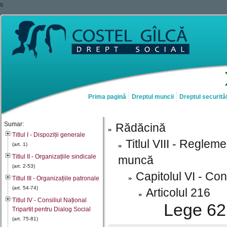
s
Prima pagină
Dreptul muncii
Dreptul securităț
Sumar:
Rădăcină
Titlul I - Dispoziții generale
Titlul VIII - Reglem
(art. 1)
Titlul II - Organizațiile sindicale
muncă
(art. 2-53)
Capitolul VI - Con
Titlul III - Organizațiile patronale
(art. 54-74)
Articolul 216
Titlul IV - Consiliul Național
Lege 62 
Tripartit pentru Dialog Social
(art. 75-81)