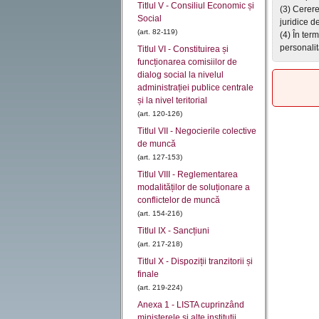
Titlul V - Consiliul Economic și
(3) Cerere
Social
juridice d
(art. 82-119)
(4) În ter
personalit
Titlul VI - Constituirea și
funcționarea comisiilor de
dialog social la nivelul
administrației publice centrale
și la nivel teritorial
(art. 120-126)
Titlul VII - Negocierile colective
de muncă
(art. 127-153)
Titlul VIII - Reglementarea
modalităților de soluționare a
conflictelor de muncă
(art. 154-216)
Titlul IX - Sancțiuni
(art. 217-218)
Titlul X - Dispoziții tranzitorii și
finale
(art. 219-224)
Anexa 1 - LISTA cuprinzând
ministerele şi alte instituţii