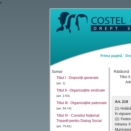
s
Prima pagină
Dre
Sumar:
Rădăcină
Titlul X
Titlul I - Dispoziții generale
Art
(art. 1)
Titlul II - Organizațiile sindicale
(art. 2-53)
Art. 219
Titlul III - Organizațiile patronale
(1) Hotărâ
(art. 54-74)
în vigoare
Titlul IV - Consiliul Național
(2) Federa
Tripartit pentru Dialog Social
intrarea î
(art. 75-81)
Municipiul