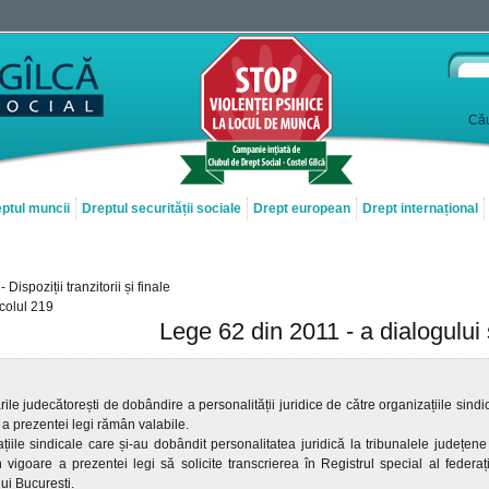
Cău
ptul muncii
Dreptul securității sociale
Drept european
Drept internațional
 - Dispoziții tranzitorii și finale
icolul 219
Lege 62 din 2011 - a dialogului 
rile judecătorești de dobândire a personalității juridice de către organizațiile sindi
 a prezentei legi rămân valabile.
țiile sindicale care și-au dobândit personalitatea juridică la tribunalele județen
n vigoare a prezentei legi să solicite transcrierea în Registrul special al federați
ui București.