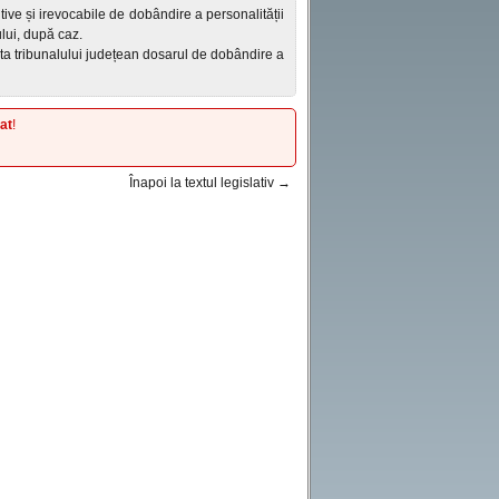
itive și irevocabile de dobândire a personalității
ului, după caz.
cita tribunalului județean dosarul de dobândire a
at
!
Înapoi la textul legislativ →