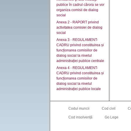
publice în cadrul cărora se vor
organiza comisii de dialog
social
Anexa 2 - RAPORT privind
activitatea comisiei de dialog
social
Anexa 3 - REGULAMENT-
CADRU privind constituirea și
funcționarea comisiilor de
dialog social la nivelul
administrației publice centrale
Anexa 4 - REGULAMENT-
CADRU privind constituirea și
funcționarea comisiilor de
dialog social la nivelul
administrației publice locale
Codul muncii
Cod civil
C
Cod insolvență
Go Lege