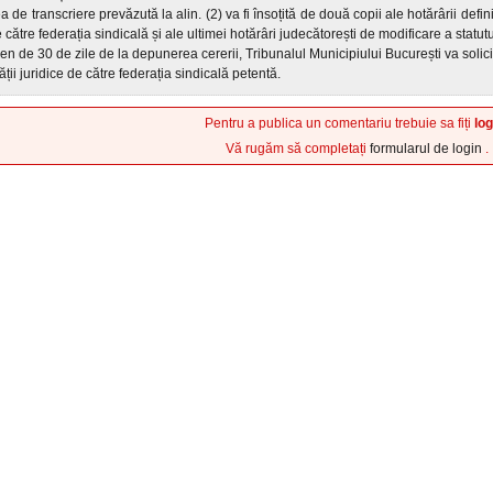
a de transcriere prevăzută la alin. (2) va fi însoțită de două copii ale hotărârii defin
e către federația sindicală și ale ultimei hotărâri judecătorești de modificare a statut
men de 30 de zile de la depunerea cererii, Tribunalul Municipiului București va soli
ății juridice de către federația sindicală petentă.
Pentru a publica un comentariu trebuie sa fiți
log
Vă rugăm să completați
formularul de login
.