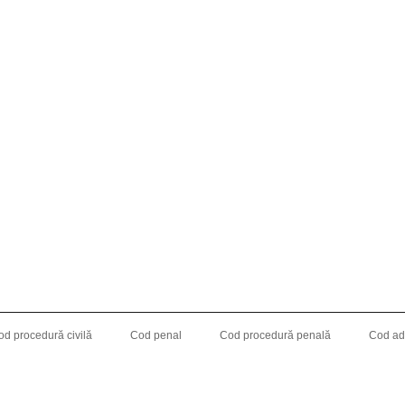
od procedură civilă
Cod penal
Cod procedură penală
Cod adm