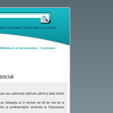
tare avansată
|
Căutare job-uri
|
Contact
Bibliotecă și documentare
Formulare
social
cale sau patronale obținute până la data intrării
e au obligația ca în termen de 90 de zile de la
ilor și confederațiilor sindicale al Tribunalului