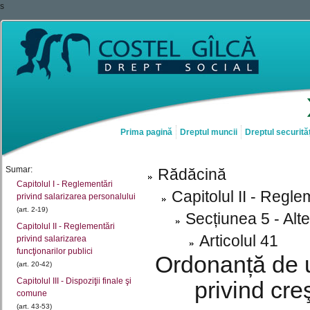
s
Prima pagină
Dreptul muncii
Dreptul securităț
Sumar:
Rădăcină
Capitolul I - Reglementări
Capitolul II - Regle
privind salarizarea personalului
(art. 2-19)
Secțiunea 5 - Alte
Capitolul II - Reglementări
Articolul 41
privind salarizarea
funcţionarilor publici
Ordonanță de u
(art. 20-42)
Capitolul III - Dispoziţii finale şi
privind cre
comune
(art. 43-53)