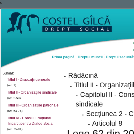
s
Prima pagină
Dreptul muncii
Dreptul securităț
Sumar:
Rădăcină
Titlul I - Dispoziţii generale
Titlul II - Organizaţi
(art. 1)
Titlul II - Organizaţiile sindicale
Capitolul II - Con
(art. 2-53)
sindicale
Titlul III - Organizaţiile patronale
(art. 54-74)
Secțiunea 2 - C
Titlul IV - Consiliul Naţional
Articolul 8
Tripartit pentru Dialog Social
(art. 75-81)
Lege 62 din 201