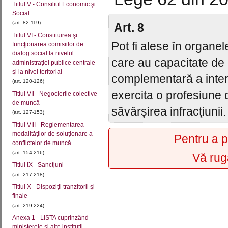
Titlul V - Consiliul Economic şi
Social
(art. 82-119)
Art. 8
Titlul VI - Constituirea şi
Pot fi alese în organe
funcţionarea comisiilor de
dialog social la nivelul
care au capacitate de
administraţiei publice centrale
şi la nivel teritorial
complementară a interz
(art. 120-126)
exercita o profesiune 
Titlul VII - Negocierile colective
de muncă
săvârşirea infracţiunii.
(art. 127-153)
Titlul VIII - Reglementarea
modalităţilor de soluţionare a
Pentru a p
conflictelor de muncă
(art. 154-216)
Vă rug
Titlul IX - Sancţiuni
(art. 217-218)
Titlul X - Dispoziţii tranzitorii şi
finale
(art. 219-224)
Anexa 1 - LISTA cuprinzând
ministerele și alte instituții