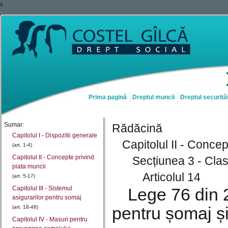
s
Prima pagină
Dreptul muncii
Dreptul securităț
Sumar:
Rădăcină
Capitolul I - Dispozitii generale
Capitolul II - Concep
(art. 1-4)
Capitolul II - Concepte privind
Secțiunea 3 - Clasi
piata muncii
Articolul 14
(art. 5-17)
Capitolul III - Sistemul
Lege 76 din 2
asigurarilor pentru somaj
pentru șomaj și
(art. 18-48)
Capitolul IV - Masuri pentru