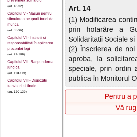
prevenirea somajului
(art. 48-52)
Art. 14
Capitolul V - Masuri pentru
(1) Modificarea contin
stimularea ocuparii fortei de
munca
prin hotarâre a Gu
(art. 53-96)
Solidaritatii Sociale si
Capitolul VI - Institutii si
responsabilitati în aplicarea
(2) Înscrierea de noi
prezentei legi
(art. 97-109)
aproba, la solicitar
Capitolul VII - Raspunderea
speciale, prin ordin a
juridica
(art. 110-119)
publica în Monitorul Of
Capitolul VIII - Dispozitii
tranzitorii si finale
(art. 120-130)
Pentru a p
Vă rug