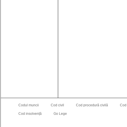
Codul muncii
Cod civil
Cod procedură civilă
Cod
Cod insolvență
Go Lege