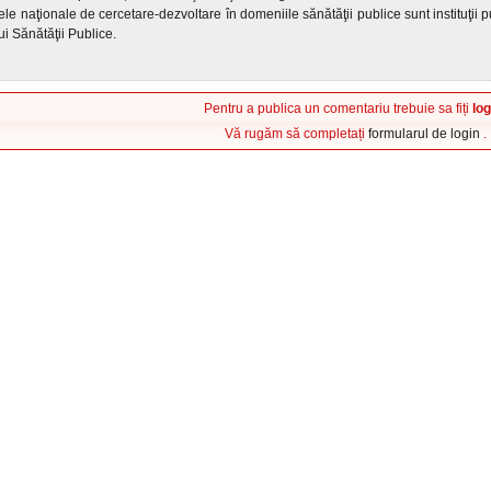
utele naţionale de cercetare-dezvoltare în domeniile sănătăţii publice sunt instituţii
ui Sănătăţii Publice.
Pentru a publica un comentariu trebuie sa fiți
log
Vă rugăm să completați
formularul de login
.