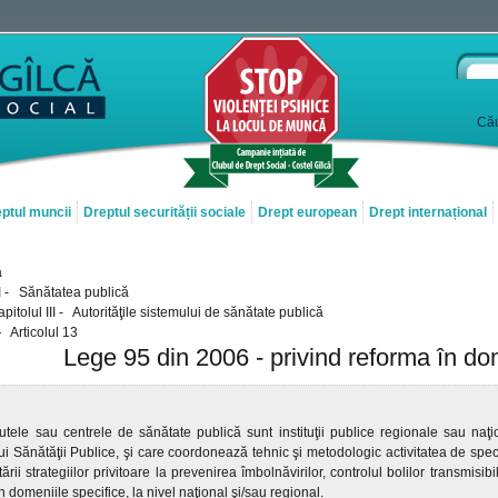
Cău
ptul muncii
Dreptul securității sociale
Drept european
Drept internațional
ă
l I - Sănătatea publică
pitolul III - Autorităţile sistemului de sănătate publică
Articolul 13
Lege 95 din 2006 - privind reforma în do
itutele sau centrele de sănătate publică sunt instituţii publice regionale sau naţ
ui Sănătăţii Publice, şi care coordonează tehnic şi metodologic activitatea de speci
rii strategiilor privitoare la prevenirea îmbolnăvirilor, controlul bolilor transmisibi
n domeniile specifice, la nivel naţional şi/sau regional.