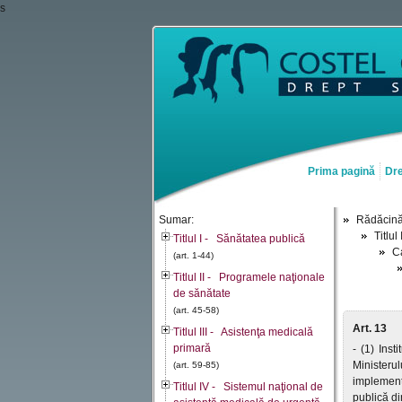
s
Prima pagină
Dre
Sumar:
Rădăcin
Titlu
Titlul I - Sănătatea publică
Ca
(art. 1-44)
Titlul II - Programele naţionale
de sănătate
(art. 45-58)
Art. 13
Titlul III - Asistenţa medicală
primară
- (1) Inst
Ministerul
(art. 59-85)
implementă
Titlul IV - Sistemul naţional de
publică di