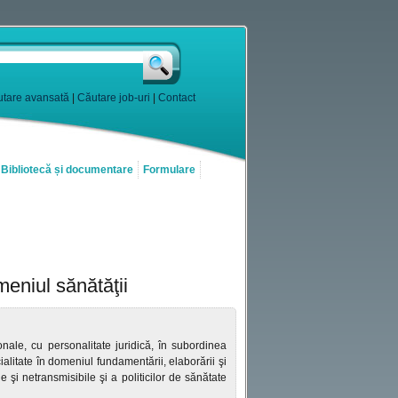
tare avansată
|
Căutare job-uri
|
Contact
Bibliotecă și documentare
Formulare
meniul sănătăţii
ionale, cu personalitate juridică, în subordinea
alitate în domeniul fundamentării, elaborării şi
le şi netransmisibile şi a politicilor de sănătate