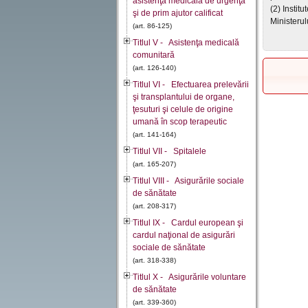
asistenţă medicală de urgenţă
(2) Instit
şi de prim ajutor calificat
Ministerul
(art. 86-125)
Titlul V - Asistenţa medicală
comunitară
(art. 126-140)
Titlul VI - Efectuarea prelevării
şi transplantului de organe,
ţesuturi şi celule de origine
umană în scop terapeutic
(art. 141-164)
Titlul VII - Spitalele
(art. 165-207)
Titlul VIII - Asigurările sociale
de sănătate
(art. 208-317)
Titlul IX - Cardul european şi
cardul naţional de asigurări
sociale de sănătate
(art. 318-338)
Titlul X - Asigurările voluntare
de sănătate
(art. 339-360)