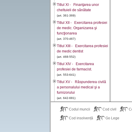
Titlul XI - Finanţarea unor
cheltuieli de sănătate
(art. 361-369)
Titlul XII - Exercitarea profesiei
de medic. Organizarea şi
funcţionarea
(art. 370-467)
Titlul XIII - Exercitarea profesiei
de medic dentist
(art. 468-552)
Titlul XIV - Exercitarea
profesiei de farmacist.
(art. 553-641)
Titlul XV - Răspunderea civilă
a personalului medical şi a
furnizorului
(art. 642-681)
Titlul XVI - Înfiinţarea,
Codul muncii
Cod civil
C
organizarea şi funcţionarea
Şcolii Naţionale de
Cod insolvență
Go Lege
(art. 682-694)
Titlul XVII - Medicamentul