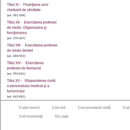
Titlul XI - Finanţarea unor
cheltuieli de sănătate
(art. 361-369)
Titlul XII - Exercitarea profesiei
de medic. Organizarea şi
funcţionarea
(art. 370-467)
Titlul XIII - Exercitarea profesiei
de medic dentist
(art. 468-552)
Titlul XIV - Exercitarea
profesiei de farmacist.
(art. 553-641)
Titlul XV - Răspunderea civilă
a personalului medical şi a
furnizorului
(art. 642-681)
Titlul XVI - Înfiinţarea,
Codul muncii
Cod civil
Cod procedură civilă
Cod
organizarea şi funcţionarea
Şcolii Naţionale de
Cod insolvență
Go Lege
(art. 682-694)
Titlul XVII - Medicamentul