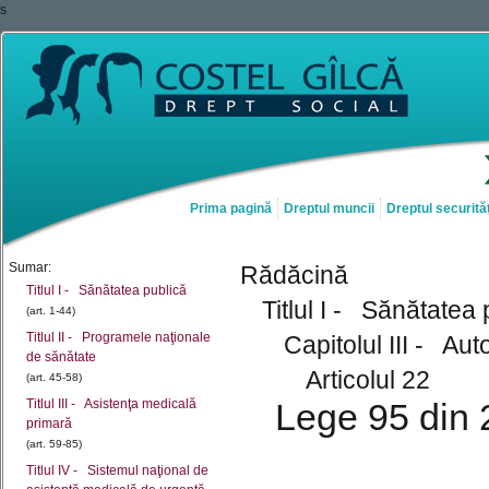
s
Prima pagină
Dreptul muncii
Dreptul securităț
Sumar:
Rădăcină
Titlul I - Sănătatea publică
Titlul I - Sănătatea 
(art. 1-44)
Titlul II - Programele naţionale
Capitolul III - Aut
de sănătate
Articolul 22
(art. 45-58)
Titlul III - Asistenţa medicală
Lege 95 din 
primară
(art. 59-85)
Titlul IV - Sistemul naţional de