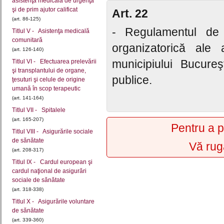
asistenţă medicală de urgenţă
şi de prim ajutor calificat
Art. 22
(art. 86-125)
- Regulamentul de 
Titlul V - Asistenţa medicală
comunitară
organizatorică ale 
(art. 126-140)
municipiului Bucureş
Titlul VI - Efectuarea prelevării
şi transplantului de organe,
publice.
ţesuturi şi celule de origine
umană în scop terapeutic
(art. 141-164)
Titlul VII - Spitalele
(art. 165-207)
Pentru a p
Titlul VIII - Asigurările sociale
de sănătate
Vă rug
(art. 208-317)
Titlul IX - Cardul european şi
cardul naţional de asigurări
sociale de sănătate
(art. 318-338)
Titlul X - Asigurările voluntare
de sănătate
(art. 339-360)