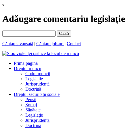
s
Adăugare comentariu legislație
Caută
Căutare avansată
|
Căutare job-uri
|
Contact
Prima pagină
Dreptul muncii
Codul muncii
Legislație
Jurisprudență
Doctrină
Dreptul securității sociale
Pensii
Șomaj
Sănătate
Legislație
Jurisprudență
Doctrină