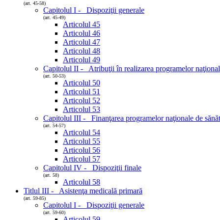
(art. 45-58)
Capitolul I - Dispoziţii generale
(art. 45-49)
Articolul 45
Articolul 46
Articolul 47
Articolul 48
Articolul 49
Capitolul II - Atribuţii în realizarea programelor naţiona
(art. 50-53)
Articolul 50
Articolul 51
Articolul 52
Articolul 53
Capitolul III - Finanţarea programelor naţionale de sănă
(art. 54-57)
Articolul 54
Articolul 55
Articolul 56
Articolul 57
Capitolul IV - Dispoziţii finale
(art. 58)
Articolul 58
Titlul III - Asistenţa medicală primară
(art. 59-85)
Capitolul I - Dispoziţii generale
(art. 59-60)
Articolul 59