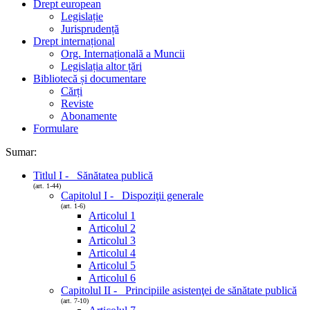
Drept european
Legislație
Jurisprudență
Drept internațional
Org. Internațională a Muncii
Legislația altor țări
Bibliotecă și documentare
Cărți
Reviste
Abonamente
Formulare
Sumar:
Titlul I - Sănătatea publică
(art. 1-44)
Capitolul I - Dispoziţii generale
(art. 1-6)
Articolul 1
Articolul 2
Articolul 3
Articolul 4
Articolul 5
Articolul 6
Capitolul II - Principiile asistenţei de sănătate publică
(art. 7-10)