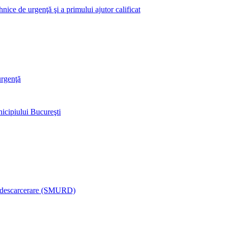
nice de urgenţă şi a primului ajutor calificat
urgenţă
icipiului Bucureşti
şi descarcerare (SMURD)