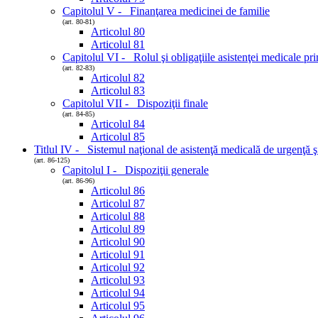
Capitolul V - Finanţarea medicinei de familie
(art. 80-81)
Articolul 80
Articolul 81
Capitolul VI - Rolul şi obligaţiile asistenţei medicale pri
(art. 82-83)
Articolul 82
Articolul 83
Capitolul VII - Dispoziţii finale
(art. 84-85)
Articolul 84
Articolul 85
Titlul IV - Sistemul naţional de asistenţă medicală de urgenţă şi
(art. 86-125)
Capitolul I - Dispoziţii generale
(art. 86-96)
Articolul 86
Articolul 87
Articolul 88
Articolul 89
Articolul 90
Articolul 91
Articolul 92
Articolul 93
Articolul 94
Articolul 95