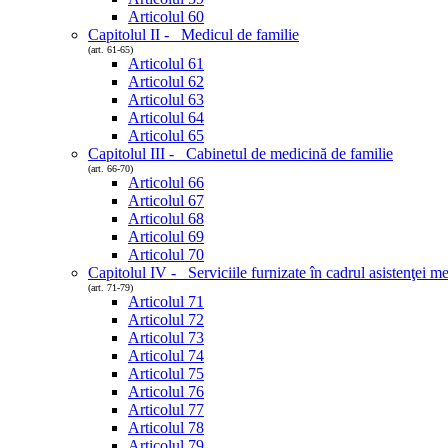
Articolul 60
Capitolul II - Medicul de familie
(art. 61-65)
Articolul 61
Articolul 62
Articolul 63
Articolul 64
Articolul 65
Capitolul III - Cabinetul de medicină de familie
(art. 66-70)
Articolul 66
Articolul 67
Articolul 68
Articolul 69
Articolul 70
Capitolul IV - Serviciile furnizate în cadrul asistenţei m
(art. 71-79)
Articolul 71
Articolul 72
Articolul 73
Articolul 74
Articolul 75
Articolul 76
Articolul 77
Articolul 78
Articolul 79