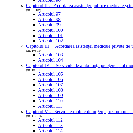
Articolul 96
Capitolul II - Acordarea asistenţei publice medicale şi teh
(art. 97-102)
Articolul 97
Articolul 98
Articolul 99
Articolul 100
Articolul 101
Articolul 102
Capitolul III - Acordarea asistenţei medicale private de 
(art. 103-104)
Articolul 103
Articolul 104
Capitolul IV - Serviciile de ambulanţă judeţene şi al mun
(art. 105-111)
Articolul 105
Articolul 106
Articolul 107
Articolul 108
Articolul 109
Articolul 110
Articolul 111
Capitolul V - Serviciile mobile de urgenţă, reanimare 
(art. 112-116)
Articolul 112
Articolul 113
Articolul 114