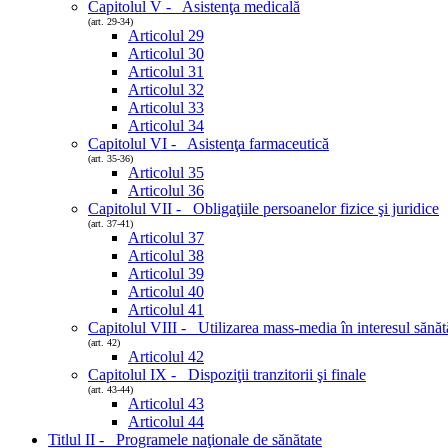
Capitolul V - Asistenţa medicală
(art. 29-34)
Articolul 29
Articolul 30
Articolul 31
Articolul 32
Articolul 33
Articolul 34
Capitolul VI - Asistenţa farmaceutică
(art. 35-36)
Articolul 35
Articolul 36
Capitolul VII - Obligaţiile persoanelor fizice şi juridice
(art. 37-41)
Articolul 37
Articolul 38
Articolul 39
Articolul 40
Articolul 41
Capitolul VIII - Utilizarea mass-media în interesul sănătă
(art. 42)
Articolul 42
Capitolul IX - Dispoziţii tranzitorii şi finale
(art. 43-44)
Articolul 43
Articolul 44
Titlul II - Programele naţionale de sănătate