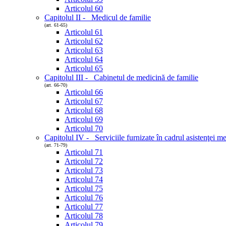
Articolul 60
Capitolul II - Medicul de familie
(art. 61-65)
Articolul 61
Articolul 62
Articolul 63
Articolul 64
Articolul 65
Capitolul III - Cabinetul de medicină de familie
(art. 66-70)
Articolul 66
Articolul 67
Articolul 68
Articolul 69
Articolul 70
Capitolul IV - Serviciile furnizate în cadrul asistenţei m
(art. 71-79)
Articolul 71
Articolul 72
Articolul 73
Articolul 74
Articolul 75
Articolul 76
Articolul 77
Articolul 78
Articolul 79