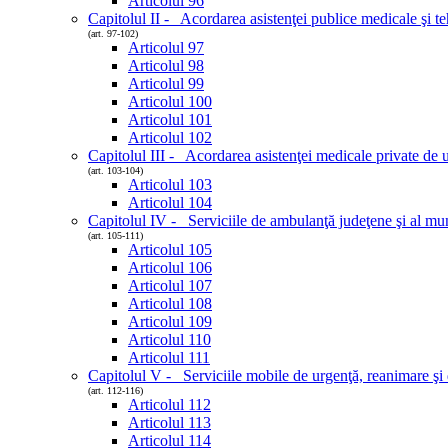
Articolul 96
Capitolul II - Acordarea asistenţei publice medicale şi teh
(art. 97-102)
Articolul 97
Articolul 98
Articolul 99
Articolul 100
Articolul 101
Articolul 102
Capitolul III - Acordarea asistenţei medicale private de 
(art. 103-104)
Articolul 103
Articolul 104
Capitolul IV - Serviciile de ambulanţă judeţene şi al mun
(art. 105-111)
Articolul 105
Articolul 106
Articolul 107
Articolul 108
Articolul 109
Articolul 110
Articolul 111
Capitolul V - Serviciile mobile de urgenţă, reanimare 
(art. 112-116)
Articolul 112
Articolul 113
Articolul 114