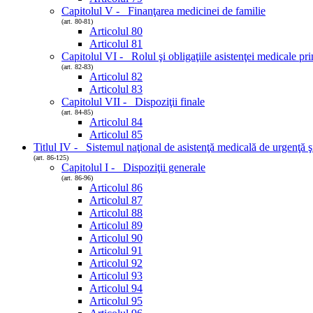
Capitolul V - Finanţarea medicinei de familie
(art. 80-81)
Articolul 80
Articolul 81
Capitolul VI - Rolul şi obligaţiile asistenţei medicale pri
(art. 82-83)
Articolul 82
Articolul 83
Capitolul VII - Dispoziţii finale
(art. 84-85)
Articolul 84
Articolul 85
Titlul IV - Sistemul naţional de asistenţă medicală de urgenţă şi
(art. 86-125)
Capitolul I - Dispoziţii generale
(art. 86-96)
Articolul 86
Articolul 87
Articolul 88
Articolul 89
Articolul 90
Articolul 91
Articolul 92
Articolul 93
Articolul 94
Articolul 95