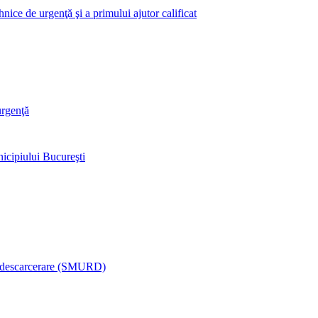
nice de urgenţă şi a primului ajutor calificat
urgenţă
icipiului Bucureşti
şi descarcerare (SMURD)