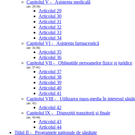
Capitolul V - Asistenţa medicală
(art. 29-34)
Articolul 29
Articolul 30
Articolul 31
Articolul 32
Articolul 33
Articolul 34
Capitolul VI - Asistenţa farmaceutică
(art. 35-36)
Articolul 35
Articolul 36
Capitolul VII - Obligaţiile persoanelor fizice şi juridice
(art. 37-41)
Articolul 37
Articolul 38
Articolul 39
Articolul 40
Articolul 41
Capitolul VIII - Utilizarea mass-media în interesul sănătă
(art. 42)
Articolul 42
Capitolul IX - Dispoziţii tranzitorii şi finale
(art. 43-44)
Articolul 43
Articolul 44
Titlul II - Programele naţionale de sănătate