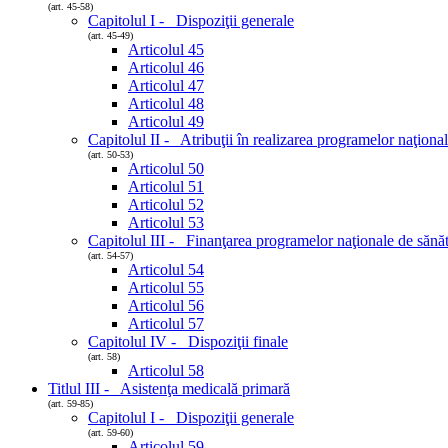
(art. 45-58)
Capitolul I - Dispoziţii generale
(art. 45-49)
Articolul 45
Articolul 46
Articolul 47
Articolul 48
Articolul 49
Capitolul II - Atribuţii în realizarea programelor naţiona
(art. 50-53)
Articolul 50
Articolul 51
Articolul 52
Articolul 53
Capitolul III - Finanţarea programelor naţionale de sănă
(art. 54-57)
Articolul 54
Articolul 55
Articolul 56
Articolul 57
Capitolul IV - Dispoziţii finale
(art. 58)
Articolul 58
Titlul III - Asistenţa medicală primară
(art. 59-85)
Capitolul I - Dispoziţii generale
(art. 59-60)
Articolul 59