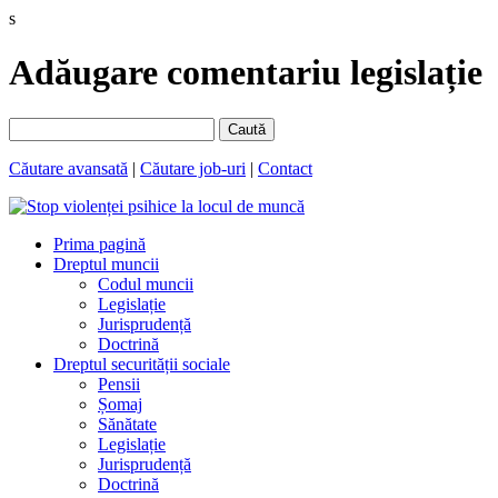
s
Adăugare comentariu legislație
Caută
Căutare avansată
|
Căutare job-uri
|
Contact
Prima pagină
Dreptul muncii
Codul muncii
Legislație
Jurisprudență
Doctrină
Dreptul securității sociale
Pensii
Șomaj
Sănătate
Legislație
Jurisprudență
Doctrină