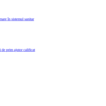
mare în sistemul sanitar
 de prim ajutor calificat