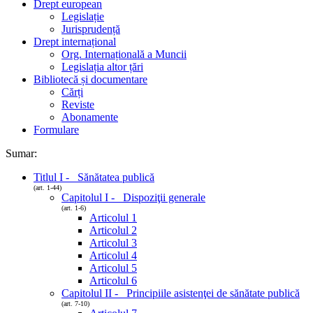
Drept european
Legislație
Jurisprudență
Drept internațional
Org. Internațională a Muncii
Legislația altor țări
Bibliotecă și documentare
Cărți
Reviste
Abonamente
Formulare
Sumar:
Titlul I - Sănătatea publică
(art. 1-44)
Capitolul I - Dispoziţii generale
(art. 1-6)
Articolul 1
Articolul 2
Articolul 3
Articolul 4
Articolul 5
Articolul 6
Capitolul II - Principiile asistenţei de sănătate publică
(art. 7-10)