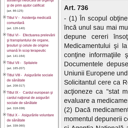
asistenţă medicală de urgenţă
şi de prim ajutor calificat
Art. 736
(art. 86-125)
- (1) În scopul obţin
Titlul V - Asistenţa medicală
comunitară
încă unul sau mai mul
(art. 126-140)
depune cereri înso
Titlul VI - Efectuarea prelevării
şi transplantului de organe,
Medicamentului şi la
ţesuturi şi celule de origine
umană în scop terapeutic
conţine informaţiile
(art. 141-164)
Documentele depuse 
Titlul VII - Spitalele
(art. 165-207)
Uniunii Europene und
Titlul VIII - Asigurările sociale
de sănătate
Solicitantul cere ca
(art. 208-317)
acţioneze ca "stat m
Titlul IX - Cardul european şi
cardul naţional de asigurări
evaluare a medicamentu
sociale de sănătate
(2) Dacă medicamentu
(art. 318-338)
Titlul X - Asigurările voluntare
momentul depunerii c
de sănătate
(art. 339-360)