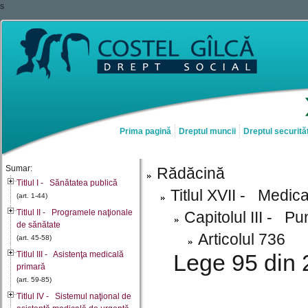
s
Prima pagină
Dreptul muncii
Dreptul securităț
Sumar:
Rădăcină
Titlul I - Sănătatea publică
Titlul XVII - Medic
(art. 1-44)
Titlul II - Programele naţionale
Capitolul III - P
de sănătate
Articolul 736
(art. 45-58)
Titlul III - Asistenţa medicală
Lege 95 din 
primară
(art. 59-85)
Titlul IV - Sistemul naţional de