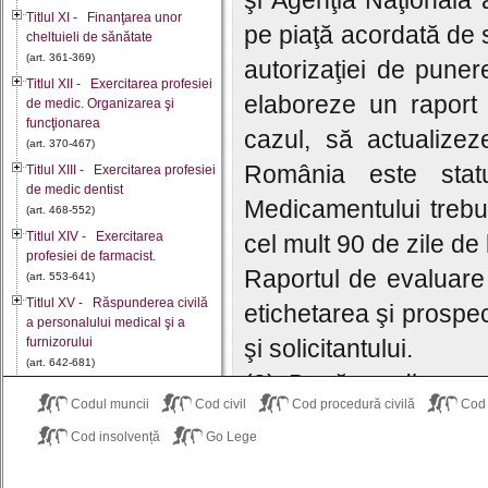
şi Agenţia Naţională
Titlul XI - Finanţarea unor
pe piaţă acordată de s
cheltuieli de sănătate
(art. 361-369)
autorizaţiei de puner
Titlul XII - Exercitarea profesiei
elaboreze un raport 
de medic. Organizarea şi
funcţionarea
cazul, să actualizez
(art. 370-467)
România este stat
Titlul XIII - Exercitarea profesiei
de medic dentist
Medicamentului trebu
(art. 468-552)
Titlul XIV - Exercitarea
cel mult 90 de zile de 
profesiei de farmacist.
Raportul de evaluare 
(art. 553-641)
Titlul XV - Răspunderea civilă
etichetarea şi prospe
a personalului medical şi a
furnizorului
şi solicitantului.
(art. 642-681)
(3) Dacă medicament
Titlul XVI - Înfiinţarea,
Codul muncii
Cod civil
Cod procedură civilă
Cod
organizarea şi funcţionarea
momentul depunerii c
Şcolii Naţionale de
Cod insolvență
Go Lege
cazul în care România 
(art. 682-694)
Titlul XVII - Medicamentul