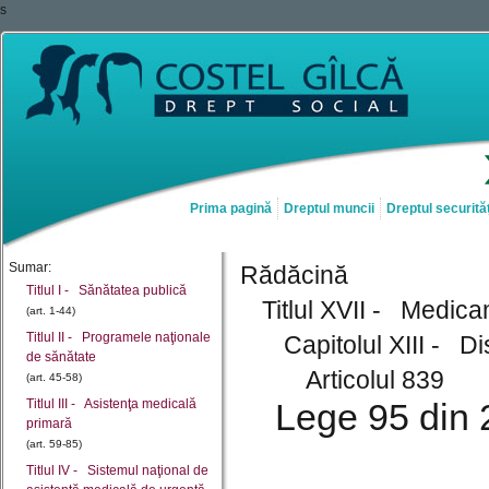
s
Prima pagină
Dreptul muncii
Dreptul securităț
Sumar:
Rădăcină
Titlul I - Sănătatea publică
Titlul XVII - Medic
(art. 1-44)
Titlul II - Programele naţionale
Capitolul XIII - Di
de sănătate
Articolul 839
(art. 45-58)
Titlul III - Asistenţa medicală
Lege 95 din 
primară
(art. 59-85)
Titlul IV - Sistemul naţional de