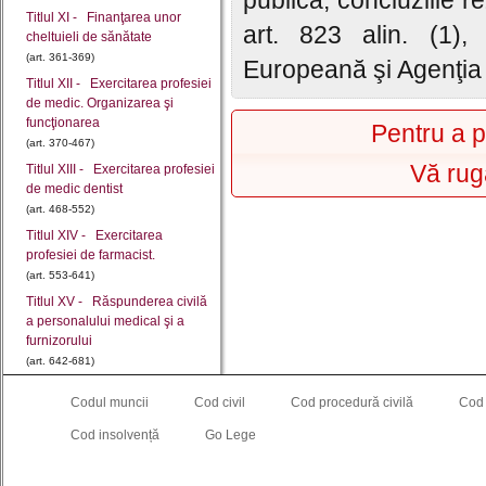
publică, concluziile r
Titlul XI - Finanţarea unor
art. 823 alin. (1)
cheltuieli de sănătate
(art. 361-369)
Europeană şi Agenţia
Titlul XII - Exercitarea profesiei
de medic. Organizarea şi
funcţionarea
Pentru a p
(art. 370-467)
Vă rug
Titlul XIII - Exercitarea profesiei
de medic dentist
(art. 468-552)
Titlul XIV - Exercitarea
profesiei de farmacist.
(art. 553-641)
Titlul XV - Răspunderea civilă
a personalului medical şi a
furnizorului
(art. 642-681)
Titlul XVI - Înfiinţarea,
Codul muncii
Cod civil
Cod procedură civilă
Cod
organizarea şi funcţionarea
Şcolii Naţionale de
Cod insolvență
Go Lege
(art. 682-694)
Titlul XVII - Medicamentul