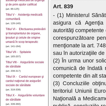
asistenţă medicală de urgenţă
şi de prim ajutor calificat
Art. 839
(art. 86-125)
- (1) Ministerul Sănă
Titlul V - Asistenţa medicală
comunitară
asigura că Agenţia 
(art. 126-140)
autorităţi competente
Titlul VI - Efectuarea prelevării
şi transplantului de organe,
corespunzătoare pentr
ţesuturi şi celule de origine
umană în scop terapeutic
menţionate la art. 748 
(art. 141-164)
sau în autorizaţiile de
Titlul VII - Spitalele
(art. 165-207)
(2) În urma unor solic
Titlul VIII - Asigurările sociale
de sănătate
comunică de îndată ra
(art. 208-317)
competente din alt st
Titlul IX - Cardul european şi
cardul naţional de asigurări
(3) Concluziile obţin
sociale de sănătate
teritoriul Uniunii Eu
(art. 318-338)
Titlul X - Asigurările voluntare
Naţională a Medicame
de sănătate
(art. 339-360)