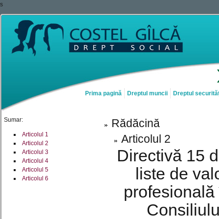
s
Prima pagină
Dreptul muncii
Dreptul securităț
Sumar:
Rădăcină
Articolul 1
Articolul 2
Articolul 2
Directivă 15 d
Articolul 3
Articolul 4
liste de val
Articolul 5
Articolul 6
profesională 
Consiliulu