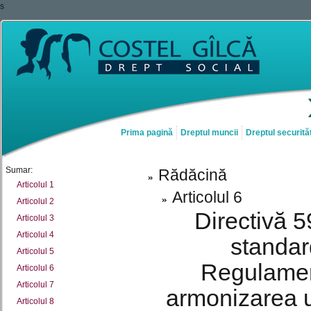
s
Prima pagină
Dreptul muncii
Dreptul securităț
Sumar:
Rădăcină
Articolul 1
Articolul 6
Articolul 2
Directivă 5
Articolul 3
Articolul 4
standar
Articolul 5
Regulament
Articolul 6
Articolul 7
armonizarea un
Articolul 8