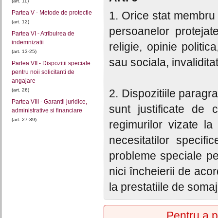
(art. 11)
Partea V - Metode de protectie
1. Orice stat membru 
(art. 12)
persoanelor protejat
Partea VI - Atribuirea de
indemnizatii
religie, opinie politi
(art. 13-25)
sau sociala, invalidita
Partea VII - Dispozitii speciale
pentru noii solicitanti de
angajare
(art. 26)
2. Dispozitiile paragr
Partea VIII - Garantii juridice,
sunt justificate de 
administrative si financiare
(art. 27-39)
regimurilor vizate l
necesitatilor specif
probleme speciale pe 
nici încheierii de acor
la prestatiile de soma
Pentru a p