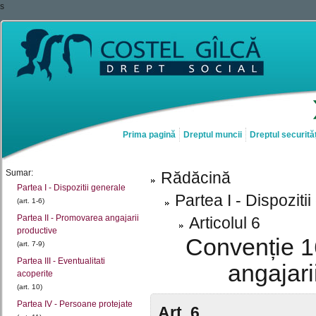
s
Prima pagină
Dreptul muncii
Dreptul securităț
Sumar:
Rădăcină
Partea I - Dispozitii generale
Partea I - Dispoziti
(art. 1-6)
Partea II - Promovarea angajarii
Articolul 6
productive
Convenție 1
(art. 7-9)
Partea III - Eventualitati
angajari
acoperite
(art. 10)
Partea IV - Persoane protejate
Art. 6