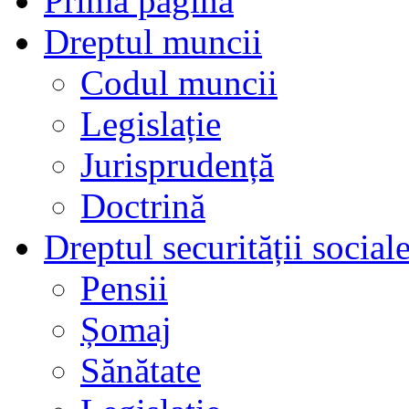
Prima pagină
Dreptul muncii
Codul muncii
Legislație
Jurisprudență
Doctrină
Dreptul securității social
Pensii
Șomaj
Sănătate