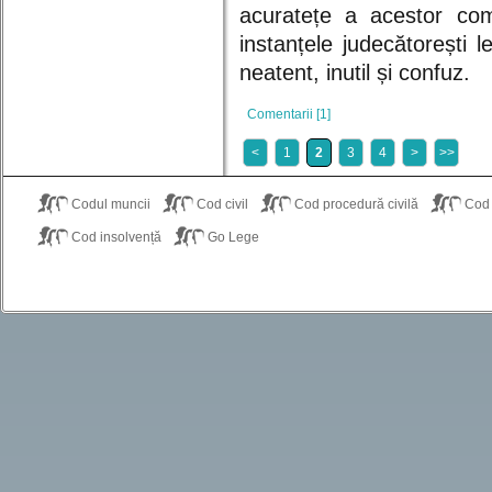
acuratețe a acestor comu
instanțele judecătorești l
neatent, inutil și confuz.
Comentarii [1]
<
1
2
3
4
>
>>
Codul muncii
Cod civil
Cod procedură civilă
Cod
Cod insolvență
Go Lege