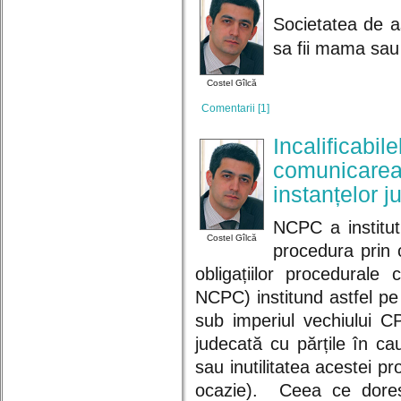
Societatea de a
sa fii mama sau 
Costel Gîlcă
Comentarii [1]
Incalificabil
comunicarea 
instanțelor j
NCPC a instituti
Costel Gîlcă
procedura prin 
obligațiilor procedurale
NCPC) institund astfel p
sub imperiul vechiului 
judecată cu părțile în ca
sau inutilitatea acestei 
ocazie). Ceea ce doresc