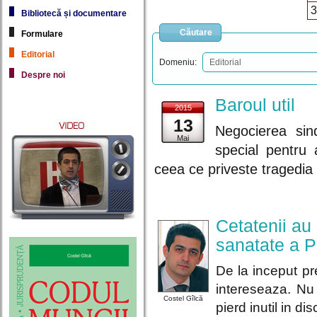
3
Bibliotecă și documentare
Căutare
Formulare
Editorial
Domeniu:
Despre noi
Baroul util
2015
13
Negocierea sind
Mai
special pentru a
ceea ce priveste tragedia
Cetatenii au
sanatate a Pr
De la inceput pr
intereseaza. Nu
Costel Gîlcă
pierd inutil in disc