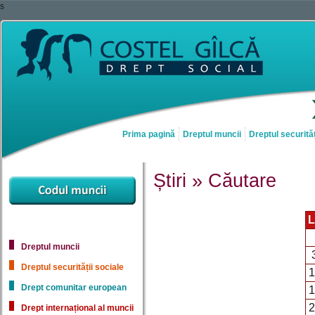
s
Prima pagină
Dreptul muncii
Dreptul securităț
Știri » Căutare
L
Dreptul muncii
Dreptul securității sociale
1
Drept comunitar european
1
2
Drept internațional al muncii