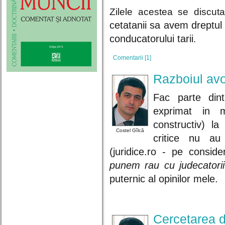
Zilele acestea se discu
cetatanii sa avem dreptu
conducatorului tarii
.
Comentarii [1]
Razboiul avoc
Fac parte dint
exprimat in m
constructiv) la
Costel Gîlcă
critice nu au 
(juridice.ro - pe conside
punem rau cu judecatorii
puternic al opinilor mele.
Cercetarea d