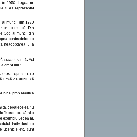
at în 1950. Legea nr.
le şi ea reprezentat
d al muncii din 1920
turilor de muncă. Din
 de Cod al muncii din
Legea contractelor de
că neadoptarea lui a
2
D
,
coduri,
s. n.
1.
Act
 a dreptului.”
itoreşti reprezenta o
fără urmă de dubiu că
ai bine problematica
xactă, deoarece ea nu
le în care există alte
 de exemplu Legea nr.
ctului individual de
de ucenicie etc. sunt