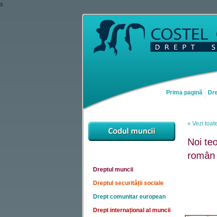
s
Prima pagină
Dre
« Vezi toate
Noi teo
român
Dreptul muncii
Dreptul securității sociale
Drept comunitar european
Drept internațional al muncii