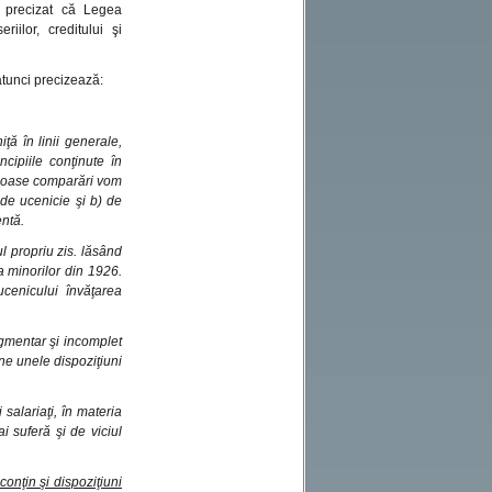
e precizat că Legea
ilor, creditului şi
tunci precizează:
ţă în linii generale,
cipiile conţinute în
icioase comparări vom
 de ucenicie şi b) de
xistentă.
l propriu zis. lăsând
a minorilor din 1926.
cenicului învăţarea
agmentar şi incomplet
ine unele dispoziţiuni
salariaţi, în materia
i suferă şi de viciul
conţin şi dispoziţiuni