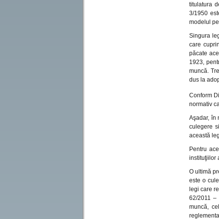
titulatura 
3/1950 est
modelul pe 
Singura le
care cuprin
păcate acel
1923, pentr
muncă. Tre
dus la ado
Conform Dic
normativ ca
Aşadar, în 
culegere si
această le
Pentru ace
instituţiil
O ultimă pr
este o cule
legi care r
62/2011 – 
muncă, cele
reglementat