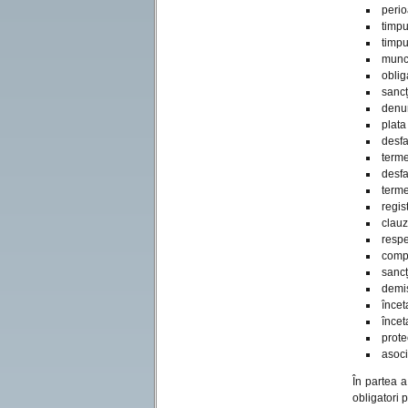
perio
timpu
timpu
munca
oblig
sancț
denum
plata
desfa
terme
desfa
terme
regis
clauz
respe
compl
sancț
demis
încet
încet
prote
asoci
În partea 
obligatori 