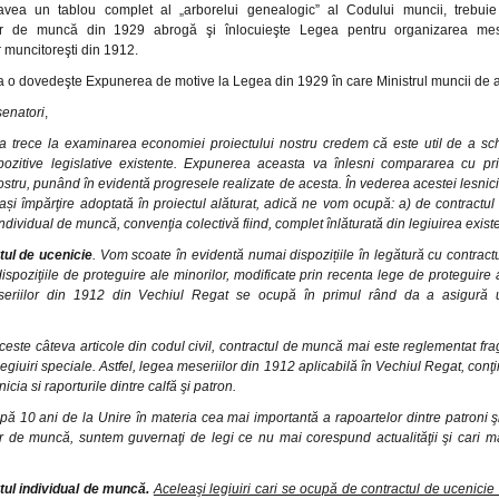
vea un tablou complet al „arborelui genealogic” al Codului muncii, trebui
or de muncă din 1929 abrogă şi înlocuieşte Legea pentru organizarea meseri
r muncitoreşti din 1912.
a o dovedeşte Expunerea de motive la Legea din 1929 în care Ministrul muncii de a
senatori
,
a trece la examinarea economiei proiectului nostru credem că este util de a schi
ispozitive legislative existente. Expunerea aceasta va înlesni compararea cu prin
ostru, punând în evidentă progresele realizate de acesta. În vederea acestei lesn
ași împărţire adoptată în proiectul alăturat, adică ne vom ocupă: a) de contractul
individual de muncă, convenţia colectivă fiind, complet înlăturată din legiuirea e
tul de ucenicie
. Vom scoate în evidentă numai dispozițiile în legătură cu contractu
dispoziţiile de proteguire ale minorilor, modificate prin recenta lege de proteguire 
eriilor din 1912 din Vechiul Regat se ocupă în primul rând da a asigură u
este câteva articole din codul civil, contractul de muncă mai este reglementat fr
legiuiri speciale. Astfel, legea meseriilor din 1912 aplicabilă în Vechiul Regat, conţ
icia si raporturile dintre calfă şi patron.
ă 10 ani de la Unire în materia cea mai importantă a rapoartelor dintre patroni şi 
r de muncă, suntem guvernaţi de legi ce nu mai corespund actualităţii şi cari ma
tul individual de muncă.
Aceleaşi legiuiri cari se ocupă de contractul de ucenicie 