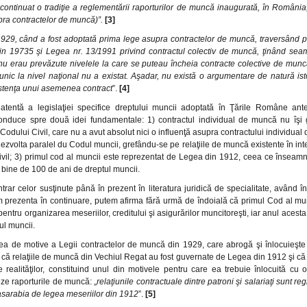
i continuat o tradiţie a reglementării raporturilor de muncă inaugurată, în România
ra contractelor de muncă)”.
[3]
929, când a fost adoptată prima lege asupra contractelor de muncă, traversând p
in 19735 şi Legea nr. 13/1991 privind contractul colectiv de muncă, ţinând sea
u erau prevăzute nivelele la care se puteau încheia contracte colective de muncă
nic la nivel naţional nu a existat. Aşadar, nu există o argumentare de natură ist
istenţa unui asemenea contract
”.
[4]
atentă a legislaţiei specifice dreptului muncii adoptată în Ţările Române ante
onduce spre două idei fundamentale: 1) contractul individual de muncă nu îşi 
e Codului Civil, care nu a avut absolut nici o influenţă asupra contractului individua
ezvolta paralel du Codul muncii, grefându-se pe relaţiile de muncă existente în inter
ivil; 3) primul cod al muncii este reprezentat de Legea din 1912, ceea ce însea
i bine de 100 de ani de dreptul muncii.
trar celor susţinute până în prezent în literatura juridică de specialitate, având 
m prezenta în continuare, putem afirma fără urmă de îndoială că primul Cod al mun
ntru organizarea meseriilor, creditului şi asigurărilor muncitoreşti, iar anul acest
ul muncii.
ea de motive a Legii contractelor de muncă din 1929, care abrogă şi înlocuieşt
că relaţiile de muncă din Vechiul Regat au fost guvernate de Legea din 1912 şi c
 realităţilor, constituind unul din motivele pentru care ea trebuie înlocuită cu
ze raporturile de muncă: „
relaţiunile contractuale dintre patroni şi salariaţi sunt r
asarabia de legea meseriilor din 1912
”.
[5]