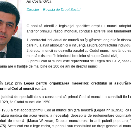
Av. Costel Gîlcă
Director – Revista de Drept Social
O analiză atentă a legislaţiei specifice dreptului muncii adopt
anterior primului război mondial, conduce spre trei idei fundament
contractul individual de muncă nu îşi găseşte originile în dispoziţ
care nu a avut absolut nici o influenţă asupra contractului individ
dreptul muncii se dezvolta paralel cu Codul muncii, grefându-se 
muncă existente în interiorul breslelor şi nu pe Codul civil;
primul cod al muncii este reprezentat de Legea din 1912, ceea
nia are o tradiţie de mai bine de 100 de ani de dreptul muncii.
n 1912 prin Legea pentru organizarea meseriilor, creditului şi asigurăril
 primul Cod al muncii român
.
ra juridică de specialitate s-a considerat că primul Cod al muncii l-a constituit fie
1929, fie Codul muncii din 1950.
 1950 a fost adoptat primul Cod al muncii din ţara noastră (Legea nr. 3/1950), ca 
eratura juridică din acea vreme, a necesitații deosebite de reglementare cuprinzăt
orturi de muncă. (Marcu Witzman, Dreptul muncitoresc in anii puterii populare, în
675). Acest cod era o lege cadru, cuprinsul sau constituind un drept general al munc