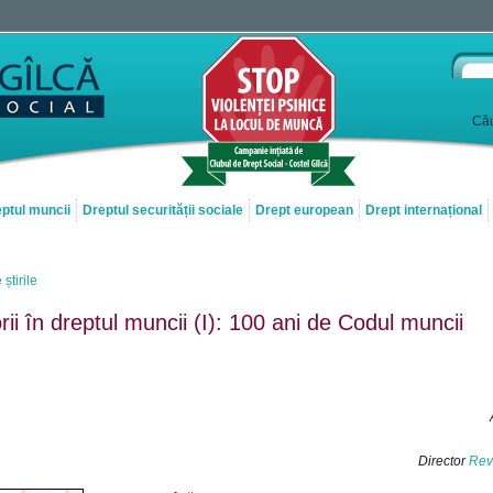
Cău
ptul muncii
Dreptul securității sociale
Drept european
Drept internațional
 știrile
rii în dreptul muncii (I): 100 ani de Codul muncii
Director
Rev