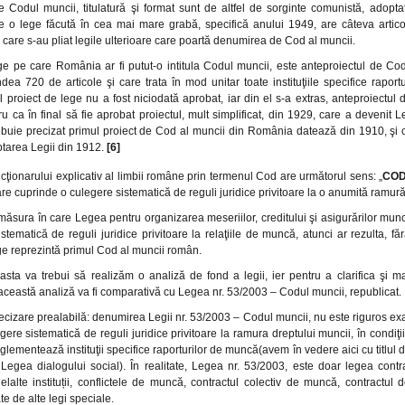
de Codul muncii, titulatură şi format sunt de altfel de sorginte comunistă, adopt
e o lege făcută în cea mai mare grabă, specifică anului 1949, are câteva artico
care s-au pliat legile ulterioare care poartă denumirea de Cod al muncii.
ge pe care România ar fi putut-o intitula Codul muncii, este anteproiectul de Co
dea 720 de articole şi care trata în mod unitar toate instituţiile specifice rapor
 proiect de lege nu a fost niciodată aprobat, iar din el s-a extras, anteproiectul
u ca în final să fie aprobat proiectul, mult simplificat, din 1929, care a devenit 
buie precizat primul proiect de Cod al muncii din România datează din 1910, şi 
ptarea Legii din 1912.
[6]
ţionarului explicativ al limbii române prin termenul Cod are următorul sens: „
CO
re cuprinde o culegere sistematică de reguli juridice privitoare la o anumită ramură
măsura în care Legea pentru organizarea meseriilor, creditului şi asigurărilor munc
stematică de reguli juridice privitoare la relaţiile de muncă, atunci ar rezulta, 
ge reprezintă primul Cod al muncii român.
asta va trebui să realizăm o analiză de fond a legii, ier pentru a clarifica şi m
or această analiză va fi comparativă cu Legea nr. 53/2003 – Codul muncii, republicat.
ecizare prealabilă: denumirea Legii nr. 53/2003 – Codul muncii, nu este riguros e
gere sistematică de reguli juridice privitoare la ramura dreptului muncii, în condiţii
eglementează instituţii specifice raporturilor de muncă(avem în vedere aici cu titlul
Legea dialogului social). În realitate, Legea nr. 53/2003, este doar legea contra
lalte instituții, conflictele de muncă, contractul colectiv de muncă, contractul 
e de alte legi speciale.