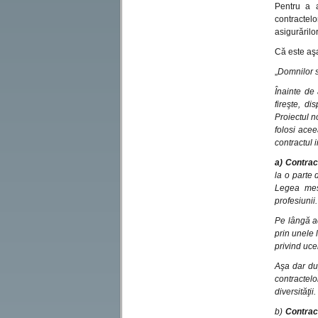
Pentru a a
contractel
asigurărilo
Că este aş
„
Domnilor 
Înainte de 
fireşte, d
Proiectul n
folosi acee
contractul 
a) Contrac
la o parte 
Legea mes
profesiunii.
Pe lângă ac
prin unele 
privind ucen
Aşa dar dup
contractelo
diversităţii.
b)
Contrac