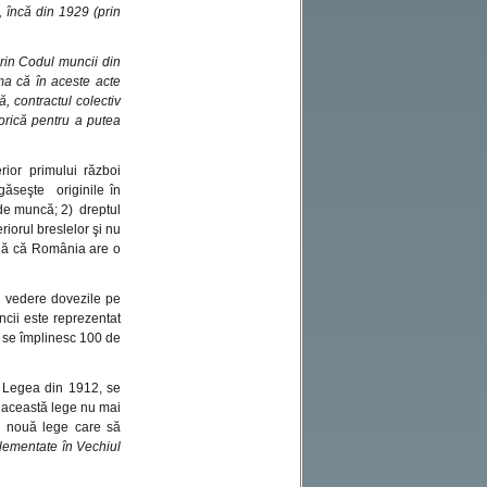
, încă din 1929 (prin
rin Codul muncii din
Marius
:
Comentariu
test
ma că în aceste acte
, contractul colectiv
orică pentru a putea
Bocenu Florentin
:
Doresc verificare
rior primului război
vechime
găseşte originile în
l de muncă; 2) dreptul
iorul breslelor şi nu
Chiurchi florin
:
Sunt
mnă că România are o
300 de taxiuri în Onești
din care cu carte [..]
în vedere dovezile pe
cii este reprezentat
a se împlinesc 100 de
e Legea din 1912, se
ă această lege nu mai
 o nouă lege care să
eglementate în Vechiul