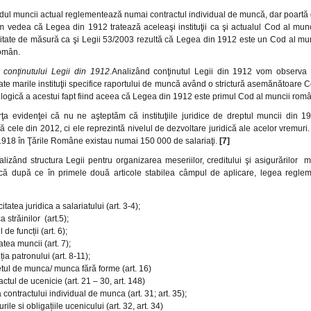
dul muncii actual reglementează numai contractul individual de muncă, dar poart
m vedea că Legea din 1912 tratează aceleaşi instituţii ca şi actualul Cod al mun
itate de măsură ca şi Legii 53/2003 rezultă că Legea din 1912 este un Cod al munc
român.
a conţinutului Legii din 1912.
Analizând conţinutul Legii din 1912 vom observa 
te marile instituţii specifice raportului de muncă având o strictură asemănătoare C
logică a acestui fapt fiind aceea că Legea din 1912 este primul Cod al muncii rom
rţa evidenţei că nu ne aşteptăm că instituţiile juridice de dreptul muncii din 
 cele din 2012, ci ele reprezintă nivelul de dezvoltare juridică ale acelor vremuri
1918 în Ţările Române existau numai 150 000 de salariaţi.
[7]
lizând structura Legii pentru organizarea meseriilor, creditului şi asigurărilor 
ă după ce în primele două articole stabilea câmpul de aplicare, legea reglem
itatea juridica a salariatului (art. 3-4);
 străinilor (art.5);
 de funcții (art. 6);
tatea muncii (art. 7);
ția patronului (art. 8-11);
tul de munca/ munca fără forme (art. 16)
actul de ucenicie (art. 21 – 30, art. 148)
 contractului individual de munca (art. 31; art. 35);
rile si obligațiile ucenicului (art. 32, art. 34)