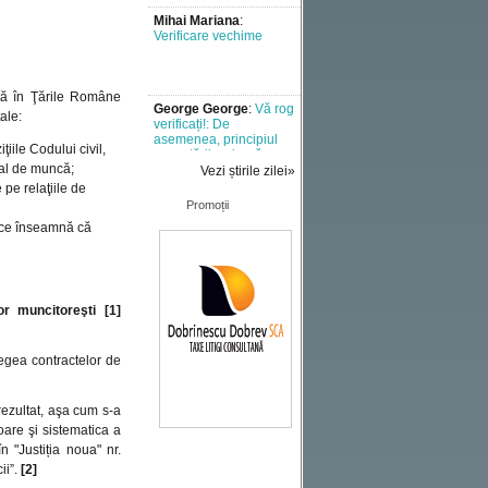
George George
:
Vă rog
verificați!: De
asemenea, principiul
executării cu bună
credință [..]
ată în Ţările Române
Mădălina Maroga
:
Un
ale:
semnal de alarmă la
adresa tuturor celor
iile Codului civil,
implicati in [..]
ual de muncă;
Vezi știrile zilei»
pe relaţiile de
Liviu
:
Doresc sa aflu
Promoții
vechimea in munca
 ce înseamnă că
incerc sa fac [..]
Miron vladut
:
Ani de
munca
or muncitoreşti
[1]
 Legea contractelor de
Marius
:
Comentariu -
test
rezultat, aşa cum s-a
oare şi sistematica a
 "Justiția noua" nr.
Marius
:
Comentariu -
ii”.
[2]
test