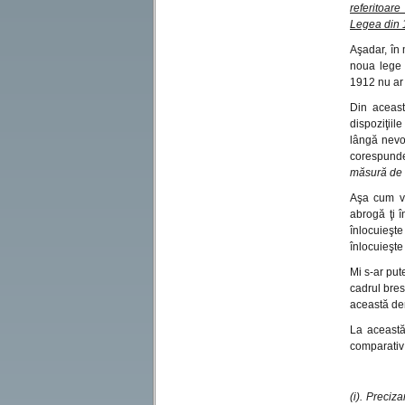
referitoare
Legea din 1
Aşadar, în
noua lege 
1912 nu ar 
Din aceast
dispoziţiil
lângă nevoi
corespunde
măsură de a
Aşa cum vo
abrogă ţi 
înlocuieşt
înlocuieşte
Mi s-ar put
cadrul bres
această de
La această
comparativ 
(i). Preciz