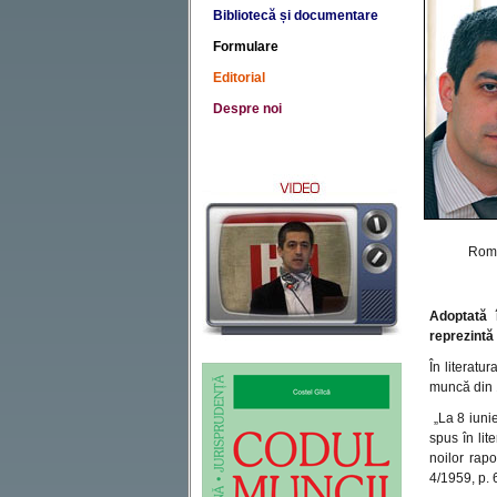
Bibliotecă și documentare
Formulare
Editorial
Despre noi
Româ
Adoptată î
reprezintă
În literatu
muncă din 
„La 8 iunie
spus în lit
noilor rap
4/1959, p. 