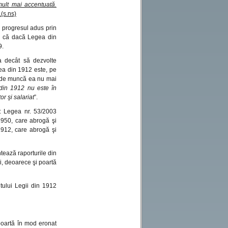
 mult mai accentuată.
.(s.ns)
 progresul adus prin
ei că dacă Legea din
9.
a decât să dezvolte
gea din 1912 este, pe
ile de muncă ea nu mai
din 1912 nu este în
r şi salariat
”.
: Legea nr. 53/2003
1950, care abrogă şi
1912, care abrogă şi
tează raporturile din
i, deoarece şi poartă
tului Legii din 1912
poartă în mod eronat