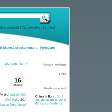
tare avansată
|
Căutare job-uri
|
Contact
Bibliotecă și documentare
Formulare
Vezi comentarii »
Abonare newsletter
2012
Email
16
Ianuarie
Ultimele comentarii
Av. drd.
Costel Gîlcă
Mihai Mariana
:
Gîlcă Paler
SCA
Verificare vechime
ista de Drept Social