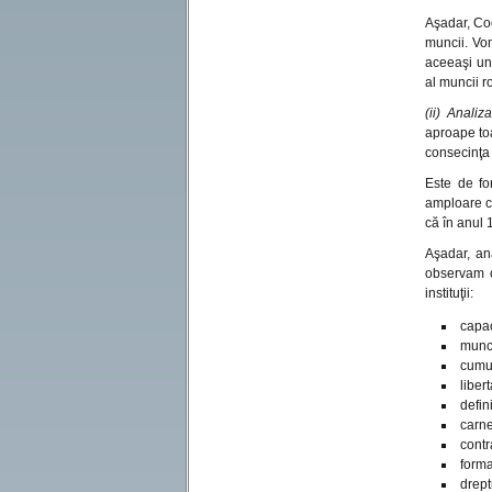
Aşadar, Co
muncii. Vo
aceeaşi un
al muncii 
(ii) Analiz
aproape toa
consecinţa 
Este de fo
amploare că
că în anul 
Aşadar, ana
observam c
instituţii:
capac
munca
cumul
liber
defini
carne
contr
forma
dreptu