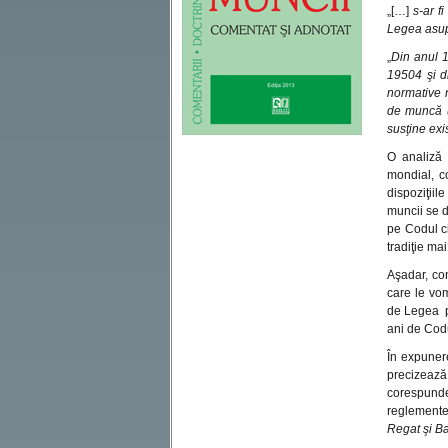
„[…]
s-ar f
Legea asup
„
Din anul 1
19504 şi d
normative n
de muncă u
susţine ex
O analiză 
mondial, c
dispoziţiil
muncii se d
pe Codul c
tradiţie ma
Aşadar, con
care le vo
de Legea pe
ani de Cod
În expuner
precizează 
corespunde
reglemente
Regat şi B