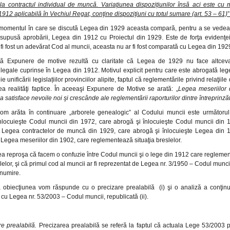
 la contractul individual de muncă. Variaţiunea dispoziţiunilor însă aci este cu
912 aplicabilă în Vechiul Regat, conţine dispoziţiuni cu totul sumare (art. 53 – 61)
”
 momentul în care se discută Legea din 1929 aceasta compară, pentru a se vedea
supusă aprobării, Legea din 1912 cu Proiectul din 1929. Este de forţa evidenţ
fi fost un adevărat Cod al muncii, aceasta nu ar fi fost comparată cu Legea din 192
ă Expunere de motive rezultă cu claritate că Legea de 1929 nu face altcev
e legale cuprinse în Legea din 1912. Motivul explicit pentru care este abrogată le
e unificării legislațiilor provinciilor alipite, faptul că reglementările privind relaţi
a realităţi faptice. În aceeaşi Expunere de Motive se arată: „
Legea meseriilor 
 satisface nevoile noi şi crescânde ale reglementării raporturilor dintre întreprinzăto
m arăta în continuare „arborele genealogic” al Codului muncii este următorul
înlocuieşte Codul muncii din 1972, care abrogă şi înlocuieşte Codul muncii din 
e Legea contractelor de muncă din 1929, care abrogă şi înlocuieşte Legea din 
 Legea meseriilor din 1902, care reglementează situaţia breslelor.
ea reproşa că facem o confuzie între Codul muncii şi o lege din 1912 care reglemen
lelor, şi că primul cod al muncii ar fi reprezentat de Legea nr. 3/1950 – Codul munci
numire.
 obiecţiunea vom răspunde cu o precizare prealabilă (i) şi o analiză a conţinu
cu Legea nr. 53/2003 – Codul muncii, republicată (ii).
are prealabilă.
Precizarea prealabilă se referă la faptul că actuala Lege 53/2003 