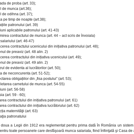
ada de proba (art. 33);
l de munca (art.36);
l de odihna (art. 37);
 pe timp de noapte (art.38);
ațiile patronului (art. 39)
iuni aplicabile patronului (art. 41-43)
irea contractului de munca (art. 44 – act scris de învoiala)
 salariului (art. 46-47)
cerea contractului ucenicului din inițiativa patronului (art. 48);
nul de preaviz (art. 48 alin. 2)
cerea contractului din inițiativa ucenicului (art. 49);
nul de preaviz (art. 49 alin. 2)
trul de evidenta al lucrătorilor (art. 50);
a de neconcurenta (art. 51-52);
ctarea obligațiilor din „fisa postului” (art. 53);
etarea carnetului de munca (art. 54-55)
iuni (art. 56-58)
ia (art. 59 - 60);
area contractului din inițiativa patronului (art. 61)
area contractului din inițiativa lucrătorului (art. 62)
cția maternităţii (art. 63)
aţia patronatului
a doua a Legii din 1912 era reglementat pentru prima dată în România un sistem 
pentru toate persoanele care desfăşoară munca salariata, fiind înfiinţată şi Casa de 