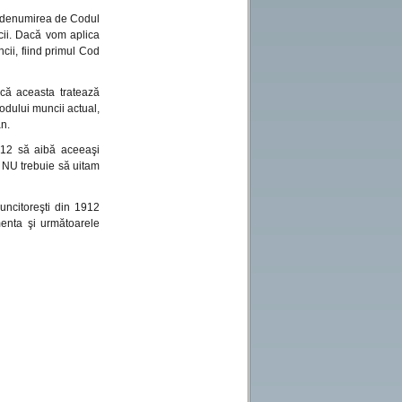
ă denumirea de Codul
cii. Dacă vom aplica
ii, fiind primul Cod
că aceasta tratează
odului muncii actual,
ân.
1912 să aibă aceeaşi
. NU trebuie să uitam
muncitoreşti din 1912
enta şi următoarele