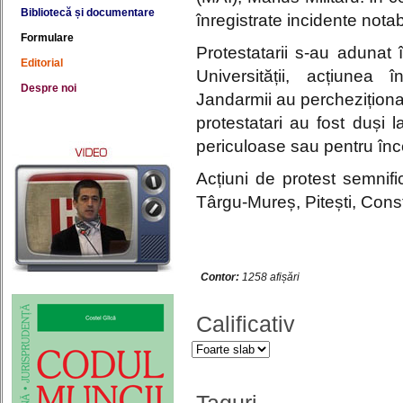
Bibliotecă și documentare
înregistrate incidente notab
Formulare
Protestatarii s-au adunat î
Editorial
Universității, acțiunea
Despre noi
Jandarmii au percheziționa
protestatari au fost duși l
periculoase sau pentru înc
Acțiuni de protest semnifi
Târgu-Mureș, Pitești, Cons
Contor:
1258 afișări
Calificativ