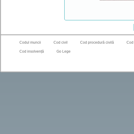
Codul muncii
Cod civil
Cod procedură civilă
Cod
Cod insolvență
Go Lege