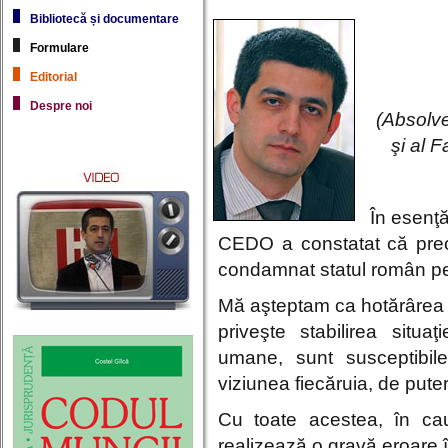
Bibliotecă și documentare
Formulare
Editorial
Despre noi
(Absolve
şi al F
În esenţă
CEDO a constatat că preoţi
condamnat statul român pen
Mă aşteptam ca hotărârea C
priveşte stabilirea situa
umane, sunt susceptibile 
viziunea fiecăruia, de puter
Cu toate acestea, în ca
realizează o gravă eroare în