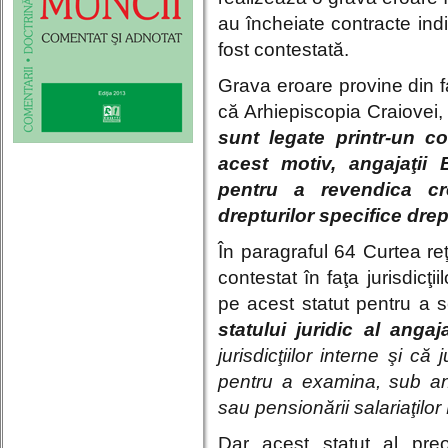
au încheiate contracte ind
fost contestată.
Grava eroare provine din 
că Arhiepiscopia Craiovei, 
sunt legate printr-un c
acest motiv, angajaţii 
pentru a revendica cr
drepturilor specifice dre
În paragraful 64 Curtea reţ
contestat în faţa jurisdicţi
pe acest statut pentru a s
statului juridic al angaj
jurisdicţiilor interne şi că
pentru a examina, sub anu
sau pensionării salariaţilor 
Dar acest statut al preo