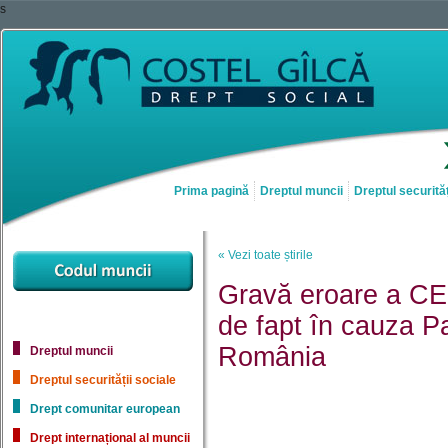
s
Prima pagină
Dreptul muncii
Dreptul securităț
« Vezi toate știrile
Gravă eroare a CEDO
de fapt în cauza Pa
România
Dreptul muncii
Dreptul securității sociale
Drept comunitar european
Drept internațional al muncii