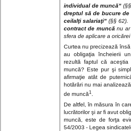
individual de muncă”
(§§
dreptul să de bucure de 
ceilalţi salariaţi”
(§§ 62). 
contract de muncă
nu ar 
sfera de aplicare a oricărei
Curtea nu precizează însă c
au obligaţia încheierii 
rezultă faptul că aceştia
muncă? Este pur şi simpl
afirmaţie atât de puternică
hotărâri nu mai analizează
1
de muncă
.
De altfel, în măsura în care
lucrătorilor şi ar fi avut obl
muncă, este de forţa evide
54/2003 - Legea sindicatel