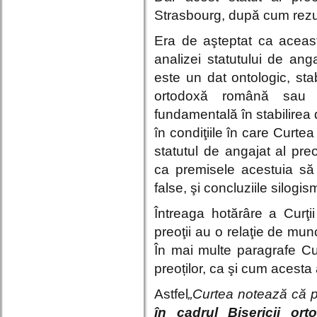
Strasbourg, după cum rezul
Era de aşteptat ca aceas
analizei statutului de ang
este un dat ontologic, stabi
ortodoxă română sau o
fundamentală în stabilirea d
în condiţiile în care Curt
statutul de angajat al preo
ca premisele acestuia să
false, şi concluziile silogism
Întreaga hotărâre a Curţ
preoţii au o relaţie de mu
În mai multe paragrafe Cu
preoților, ca şi cum acesta 
Astfel
„Curtea notează că pr
în cadrul Bisericii or