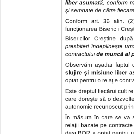
liber asumată
, conform mă
şi semnate de către fiecare 
Conform art. 36 alin. (2)
funcţionarea Bisericii Cr
Bisericilor Creştine du
presbiteri îndeplineşte urm
contractului
de muncă al p
Observăm aşadar faptul
slujire şi misiune liber 
optat pentru o relaţie contr
Este dreptul fiecărui cult r
care doreşte să o dezvolte c
autonomie recunoscut prin C
În măsura în care se va s
relaţii bazate pe contracte
deşi BOR a optat pentru un 