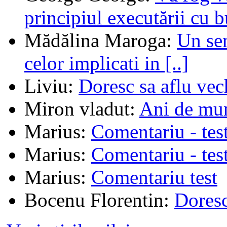
principiul executării cu b
Mădălina Maroga
:
Un sem
celor implicati in [..]
Liviu
:
Doresc sa aflu vec
Miron vladut
:
Ani de mu
Marius
:
Comentariu - tes
Marius
:
Comentariu - tes
Marius
:
Comentariu test
Bocenu Florentin
:
Doresc