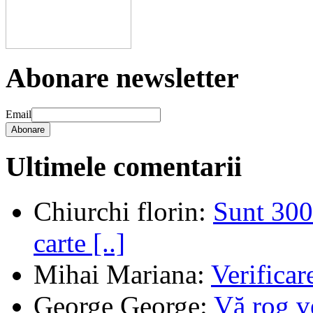
Abonare newsletter
Email
Abonare
Ultimele comentarii
Chiurchi florin
:
Sunt 300 
carte [..]
Mihai Mariana
:
Verifica
George George
:
Vă rog v