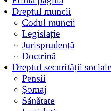
Prima pagină
Dreptul muncii
Codul muncii
Legislație
Jurisprudență
Doctrină
Dreptul securității social
Pensii
Șomaj
Sănătate