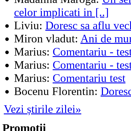
celor implicati in [..]
Liviu
:
Doresc sa aflu vec
Miron vladut
:
Ani de mu
Marius
:
Comentariu - tes
Marius
:
Comentariu - tes
Marius
:
Comentariu test
Bocenu Florentin
:
Doresc
Vezi știrile zilei»
Promoții