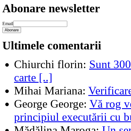
Abonare newsletter
Email
Abonare
Ultimele comentarii
Chiurchi florin
:
Sunt 300 
carte [..]
Mihai Mariana
:
Verifica
George George
:
Vă rog v
principiul executării cu b
Mădălina Maroga
:
Un sem