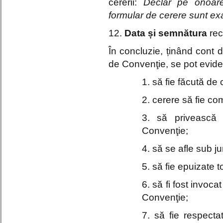
cererii:
Declar pe onoare
formular de cerere sunt ex
12.
Data și semnătura
rec
În concluzie, ținând cont 
de Convenţie, se pot evid
1. să fie făcută de
2. cerere să fie com
3. să privească 
Convenţie;
4. să se afle sub j
5. să fie epuizate t
6. să fi fost invoca
Convenţie;
7. să fie respecta