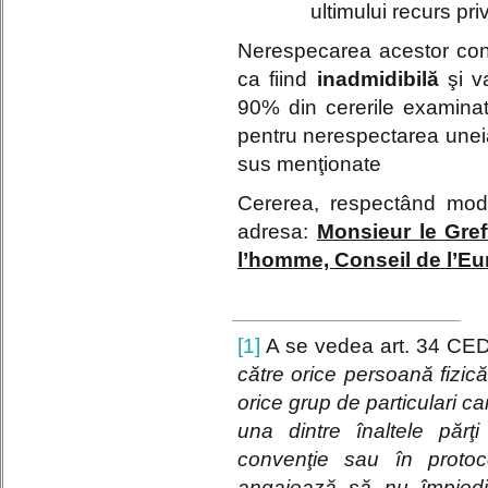
ultimului recurs pr
Nerespecarea acestor cond
ca fiind
inadmidibilă
şi va
90% din cererile examinat
pentru nerespectarea uneia 
sus menţionate
Cererea, respectând mode
adresa:
Monsieur le Gref
l’homme, Conseil de l’E
[1]
A se vedea art. 34 CE
către orice persoană fizi
orice grup de particulari ca
una dintre înaltele părţ
convenţie sau în protoco
angajează să nu împiedic