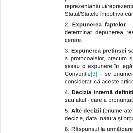
reprezentantului/repreze
Statul/Statele împotriva că
2.
Expunerea faptelor 
determinat depunerea res
cerere.
3.
Expunerea pretinsei sau
a protocoalelor, precum și
și/sau o expunere în legătu
Convenție
[3]
– se enumeră 
considerați că aceste artico
4.
Decizia internă definit
sau altul - care a pronunţat
5.
Alte decizii
(enumerate î
decizie, data, natura şi orga
6. Răspunsul la următoare