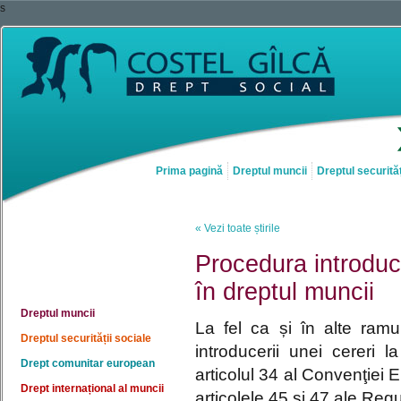
s
Prima pagină
Dreptul muncii
Dreptul securităț
« Vezi toate știrile
Procedura introduc
în dreptul muncii
Dreptul muncii
La fel ca și în alte ramu
Dreptul securității sociale
introducerii unei cereri
Drept comunitar european
articolul 34 al Convenţiei
Drept internațional al muncii
articolele 45 şi 47 ale Regu