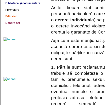
Bibliotecă și documentare
Astfel, fiecare stat cont
Formulare
persoană particulară care s
Editorial
o
cerere individuala
) se 
Despre noi
o cerere invocând violar
drepturile garantate de C
Așa cum este menționat și
această cerere este
un d
obligaţiile părților în cauz
cereri sunt:
1.
Părțile
sunt reclamantul
trebuie să completeze o 
familie, prenumele, sexulul
domiciliul, telefonul, adr
eventual numele și pren
profesia, adresa, telefonu
procură semnată