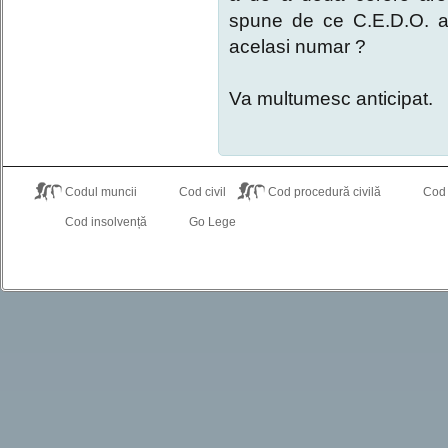
spune de ce C.E.D.O. a i
acelasi numar ?
Va multumesc anticipat.
Codul muncii
Cod civil
Cod procedură civilă
Cod
Cod insolvență
Go Lege