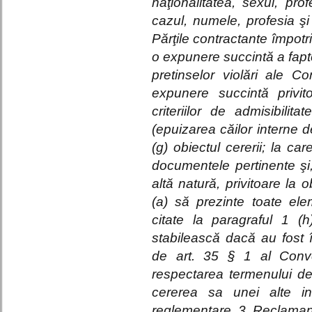
naţionalitatea, sexul, pr
cazul, numele, profesia ş
Părţile contractante împotr
o expunere succintă a fapte
pretinselor violări ale C
expunere succintă privi
criteriilor de admisibili
(epuizarea căilor interne d
(g) obiectul cererii; la c
documentele pertinente şi,
altă natură, privitoare la o
(a) să prezinte toate ele
citate la paragraful 1 (h
stabilească dacă au fost în
de art. 35 § 1 al Conven
respectarea termenului de
cererea sa unei alte in
reglementare. 3. Reclamantu