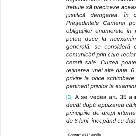
trebuie să precizeze aceas
justifică derogarea. În c
Preşedintele Camerei po
obligaţiilor enumerate în 
putea duce la neexamina
generală, se consideră c
comunicări prin care reclam
cererii sale. Curtea poate
reţinerea unei alte date. 
privire la orice schimbar
pertinent privitor la examin
[3]
A se vedea art. 35 al
decât după epuizarea căil
principiile de drept intern
de 6 luni, începând cu data 
Contor:
4031 afișări