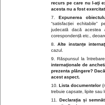
recurs pe care nu l-aţi 
acesta nu a fost exercita
7.
Expunerea obiectulu
“satisfacției echitabile” p
judecată dacă acestea a
corespondență etc., deoare
8.
Alte instanțe interna
cazul.
9. Răspunsul la întrebar
internaţionale de anchet
prezenta plângere? Dacă da
acest aspect.
10.
Lista documentelor
(n
trebuie capsate, lipite sau 
11.
Declarația și semnăt