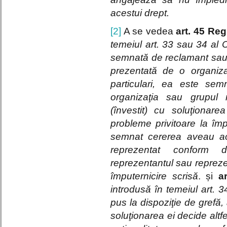
acestui drept.
[2]
A se vedea
art. 45 Reg
temeiul art. 33 sau 34 al C
semnată de reclamant sau 
prezentată de o organiz
particulari, ea este sem
organizaţia sau grupul 
(învestit) cu soluţionar
probleme privitoare la îm
semnat cererea aveau ac
reprezentat conform di
reprezentantul sau reprezen
împuternicire scrisă
. și
a
introdusă în temeiul art. 
pus la dispoziţie de grefă,
soluţionarea ei decide altfe