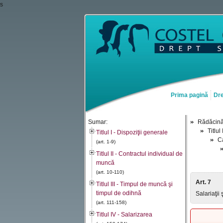
s
Prima pagină
Dre
Sumar:
Rădăcin
Titlul
Titlul I - Dispoziţii generale
Ca
(art. 1-9)
Titlul II - Contractul individual de
muncă
(art. 10-110)
Art. 7
Titlul III - Timpul de muncă şi
timpul de odihnă
Salariaţii
(art. 111-158)
Titlul IV - Salarizarea