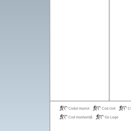
Codul muncii
Cod civil
C
Cod insolvență
Go Lege