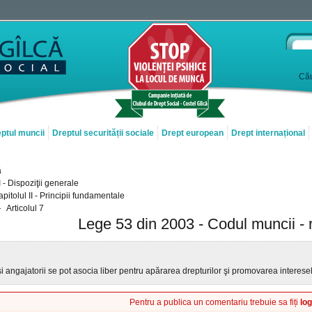
Cău
ptul muncii
Dreptul securității sociale
Drept european
Drept internațional
ă
 I - Dispoziţii generale
pitolul II - Principii fundamentale
Articolul 7
Lege 53 din 2003 - Codul muncii - 
 şi angajatorii se pot asocia liber pentru apărarea drepturilor şi promovarea interese
Pentru a publica un comentariu trebuie sa fiți
log