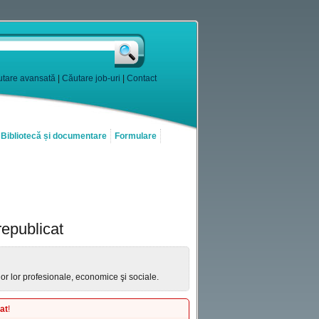
tare avansată
|
Căutare job-uri
|
Contact
Bibliotecă și documentare
Formulare
republicat
lor lor profesionale, economice şi sociale.
at
!