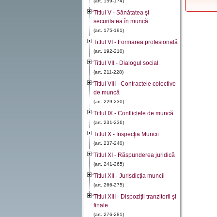
(art. 159-174)
Titlul V - Sănătatea şi
securitatea în muncă
(art. 175-191)
Titlul VI - Formarea profesională
(art. 192-210)
Titlul VII - Dialogul social
(art. 211-228)
Titlul VIII - Contractele colective
de muncă
(art. 229-230)
Titlul IX - Conflictele de muncă
(art. 231-236)
Titlul X - Inspecţia Muncii
(art. 237-240)
Titlul XI - Răspunderea juridică
(art. 241-265)
Titlul XII - Jurisdicţia muncii
(art. 266-275)
Titlul XIII - Dispoziţii tranzitorii şi
finale
(art. 276-281)