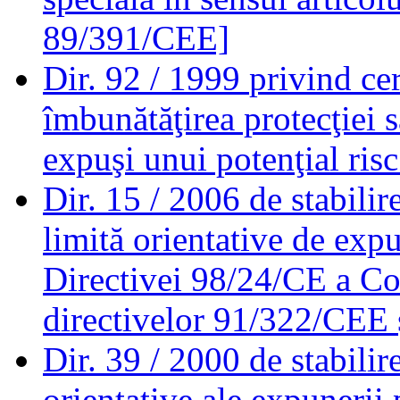
89/391/CEE]
Dir. 92 / 1999
privind ce
îmbunătăţirea protecţiei să
expuşi unui potenţial ris
Dir. 15 / 2006
de stabilir
limită orientative de exp
Directivei 98/24/CE a Con
directivelor 91/322/CEE
Dir. 39 / 2000
de stabilir
orientative ale expunerii 