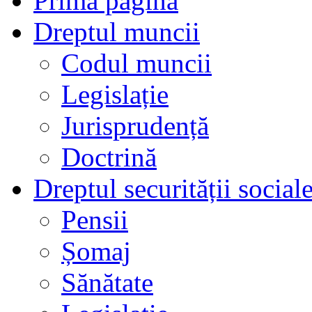
Prima pagină
Dreptul muncii
Codul muncii
Legislație
Jurisprudență
Doctrină
Dreptul securității social
Pensii
Șomaj
Sănătate