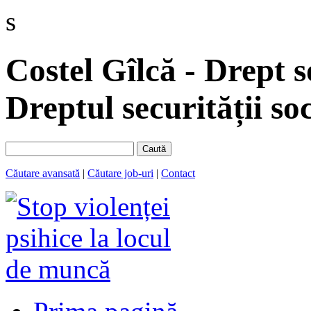
s
Costel Gîlcă - Drept s
Dreptul securității soc
Caută
Căutare avansată
|
Căutare job-uri
|
Contact